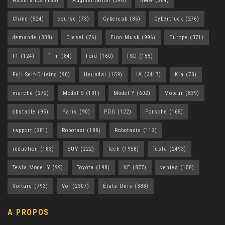
Assurance
(185)
Augmentation
(248)
BMW
(204)
Chine
(524)
course
(73)
Cybercab
(85)
Cybertruck
(276)
demande
(338)
Diesel
(76)
Elon Musk
(996)
Europe
(371)
F1
(124)
film
(84)
Ford
(160)
FSD
(155)
Full Self-Driving
(90)
Hyundai
(159)
IA
(3417)
Kia
(70)
marché
(272)
Model S
(101)
Model Y
(602)
Moteur
(839)
obstacle
(95)
Paris
(90)
PDG
(122)
Porsche
(165)
rapport
(281)
Robotaxi
(188)
Robotaxis
(112)
réduction
(183)
SUV
(222)
Tech
(1958)
Tesla
(2493)
Tesla Model Y
(99)
Toyota
(198)
VE
(877)
ventes
(158)
Voiture
(793)
Vol
(2307)
États-Unis
(388)
A PROPOS