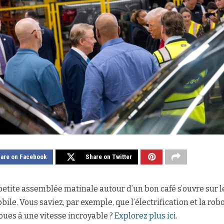
are on Facebook
Share on Twitter
etite assemblée matinale autour d’un bon café s’ouvre sur l
ile. Vous saviez, par exemple, que l’électrification et la ro
roues à une vitesse incroyable ?
Explorez plus ici
.