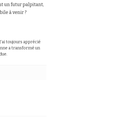
 un futur palpitant,
ile à venir ?
J’ai toujours apprécié
 panne a transformé un
due.