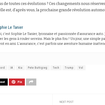
s de toutes ces évolutions ? Ces changements nous réservent
’elle est, d’après vous, la prochaine grande révolution automob
phie Le Tanier
, c’est Sophie Le Tanier, lyonnaise et passionnée d’assurance auto. 
er les gens à rouler sereins. Mais le plus fou ? Un jour, une simple
ent en ami. L’assurance, c’est parfois une aventure humaine inatten
Ford
IA
Kia
Pete Buttigieg
Tech
Trump
Vol
weet
Pin
NEXT POST