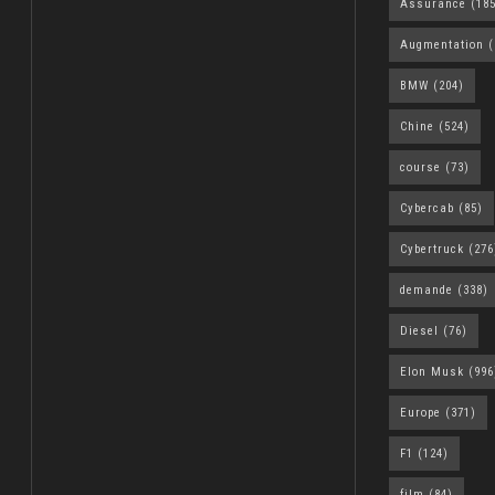
Assurance
(185
Augmentation
(
BMW
(204)
Chine
(524)
course
(73)
Cybercab
(85)
Cybertruck
(276
demande
(338)
Diesel
(76)
Elon Musk
(996
Europe
(371)
F1
(124)
film
(84)