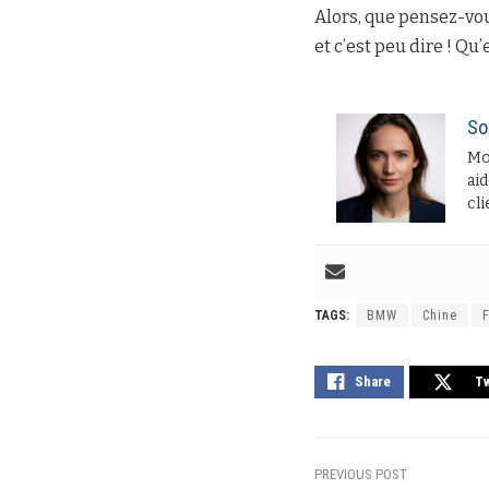
Alors, que pensez-vou
et c’est peu dire ! Qu
So
Moi
aid
cli
TAGS:
BMW
Chine
Share
T
PREVIOUS POST