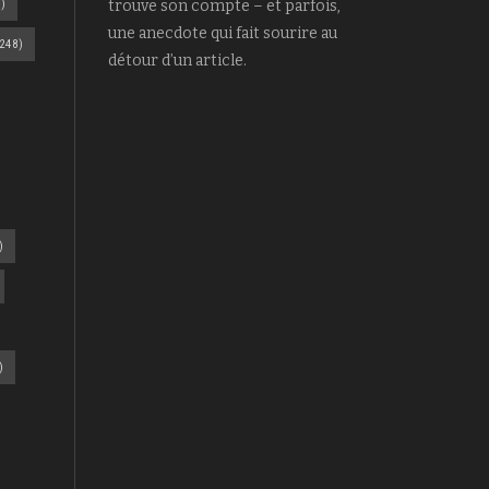
)
trouve son compte – et parfois,
une anecdote qui fait sourire au
248)
détour d’un article.
)
)