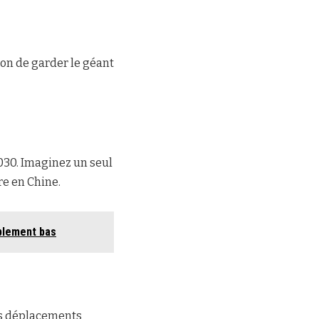
tion de garder le géant
030. Imaginez un seul
re en Chine.
ablement bas
es déplacements