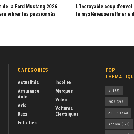
le de la Ford Mustang 2026
L’incroyable coup d’envoi
era vibrer les passionnés
la mystérieuse raffinerie d
CATEGORIES
TOP
THÉMATIQU
Actualités
Insolite
Assurance
Marques
6
(135)
Auto
Video
2026
(206)
Avis
Voitures
Action
(683)
Buzz
Électriques
Entretien
années
(178)