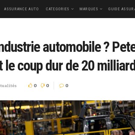
ASSURANCE AUTO
CATEGORIES
MARQUES
GUIDE ASSUR
industrie automobile ? Pet
t le coup dur de 20 milliar
0
0
0
tualités