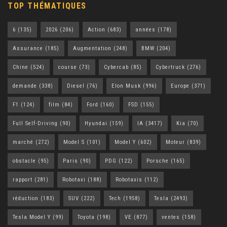
TOP THÉMATIQUES
6
(135)
2026
(206)
Action
(683)
années
(178)
Assurance
(185)
Augmentation
(248)
BMW
(204)
Chine
(524)
course
(73)
Cybercab
(85)
Cybertruck
(276)
demande
(338)
Diesel
(76)
Elon Musk
(996)
Europe
(371)
F1
(124)
film
(84)
Ford
(160)
FSD
(155)
Full Self-Driving
(90)
Hyundai
(159)
IA
(3417)
Kia
(70)
marché
(272)
Model S
(101)
Model Y
(602)
Moteur
(839)
obstacle
(95)
Paris
(90)
PDG
(122)
Porsche
(165)
rapport
(281)
Robotaxi
(188)
Robotaxis
(112)
réduction
(183)
SUV
(222)
Tech
(1958)
Tesla
(2493)
Tesla Model Y
(99)
Toyota
(198)
VE
(877)
ventes
(158)