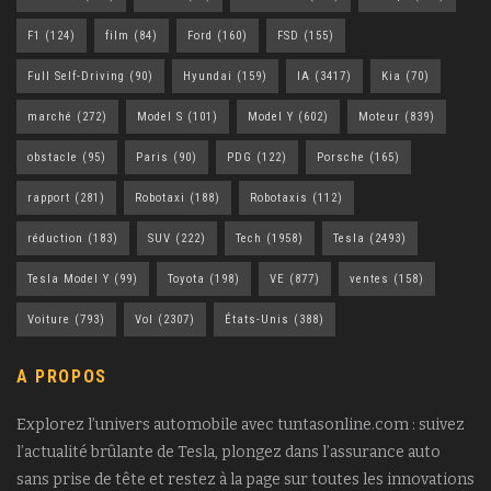
F1
(124)
film
(84)
Ford
(160)
FSD
(155)
Full Self-Driving
(90)
Hyundai
(159)
IA
(3417)
Kia
(70)
marché
(272)
Model S
(101)
Model Y
(602)
Moteur
(839)
obstacle
(95)
Paris
(90)
PDG
(122)
Porsche
(165)
rapport
(281)
Robotaxi
(188)
Robotaxis
(112)
réduction
(183)
SUV
(222)
Tech
(1958)
Tesla
(2493)
Tesla Model Y
(99)
Toyota
(198)
VE
(877)
ventes
(158)
Voiture
(793)
Vol
(2307)
États-Unis
(388)
A PROPOS
Explorez l’univers automobile avec tuntasonline.com : suivez
l’actualité brûlante de Tesla, plongez dans l’assurance auto
sans prise de tête et restez à la page sur toutes les innovations