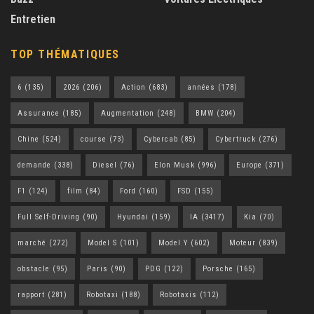
Entretien
TOP THÉMATIQUES
6
(135)
2026
(206)
Action
(683)
années
(178)
Assurance
(185)
Augmentation
(248)
BMW
(204)
Chine
(524)
course
(73)
Cybercab
(85)
Cybertruck
(276)
demande
(338)
Diesel
(76)
Elon Musk
(996)
Europe
(371)
F1
(124)
film
(84)
Ford
(160)
FSD
(155)
Full Self-Driving
(90)
Hyundai
(159)
IA
(3417)
Kia
(70)
marché
(272)
Model S
(101)
Model Y
(602)
Moteur
(839)
obstacle
(95)
Paris
(90)
PDG
(122)
Porsche
(165)
rapport
(281)
Robotaxi
(188)
Robotaxis
(112)