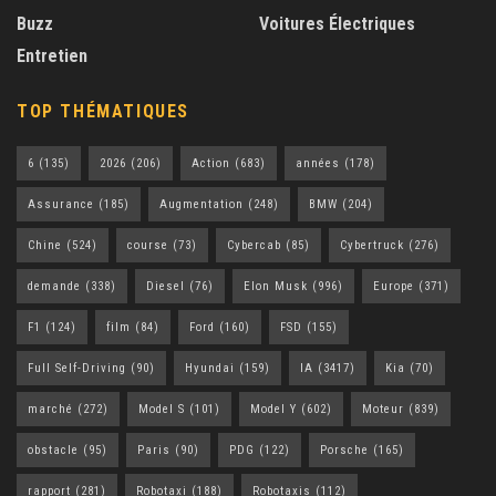
Buzz
Voitures Électriques
Entretien
TOP THÉMATIQUES
6
(135)
2026
(206)
Action
(683)
années
(178)
Assurance
(185)
Augmentation
(248)
BMW
(204)
Chine
(524)
course
(73)
Cybercab
(85)
Cybertruck
(276)
demande
(338)
Diesel
(76)
Elon Musk
(996)
Europe
(371)
F1
(124)
film
(84)
Ford
(160)
FSD
(155)
Full Self-Driving
(90)
Hyundai
(159)
IA
(3417)
Kia
(70)
marché
(272)
Model S
(101)
Model Y
(602)
Moteur
(839)
obstacle
(95)
Paris
(90)
PDG
(122)
Porsche
(165)
rapport
(281)
Robotaxi
(188)
Robotaxis
(112)