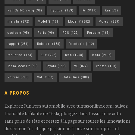
Full Self-Driving
(90)
Hyundai
(159)
IA
(3417)
Kia
(70)
marché
(272)
Model S
(101)
Model Y
(602)
Moteur
(839)
obstacle
(95)
Paris
(90)
PDG
(122)
Porsche
(165)
rapport
(281)
Robotaxi
(188)
Robotaxis
(112)
réduction
(183)
SUV
(222)
Tech
(1958)
Tesla
(2493)
Tesla Model Y
(99)
Toyota
(198)
VE
(877)
ventes
(158)
Voiture
(793)
Vol
(2307)
États-Unis
(388)
A PROPOS
Explorez l’univers automobile avec tuntasonline.com : suivez
l’actualité brûlante de Tesla, plongez dans l’assurance auto
sans prise de tête et restez à la page sur toutes les innovations
du secteur. Ici, chaque passionné trouve son compte – et