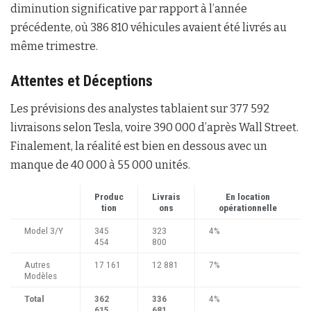
diminution significative par rapport à l’année
précédente, où 386 810 véhicules avaient été livrés au
même trimestre.
Attentes et Déceptions
Les prévisions des analystes tablaient sur 377 592
livraisons selon Tesla, voire 390 000 d’après Wall Street.
Finalement, la réalité est bien en dessous avec un
manque de 40 000 à 55 000 unités.
Produc
Livrais
En location
tion
ons
opérationnelle
Model 3/Y
345
323
4%
454
800
Autres
17 161
12 881
7%
Modèles
Total
362
336
4%
615
681