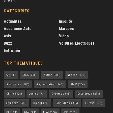
arrive !
CATEGORIES
Actualités
Insolite
Assurance Auto
Marques
Avis
Video
Buzz
Voitures Électriques
Entretien
TOP THÉMATIQUES
6
(135)
2026
(206)
Action
(683)
années
(178)
Assurance
(185)
Augmentation
(248)
BMW
(204)
Chine
(524)
course
(73)
Cybercab
(85)
Cybertruck
(276)
demande
(338)
Diesel
(76)
Elon Musk
(996)
Europe
(371)
F1
(124)
film
(84)
Ford
(160)
FSD
(155)