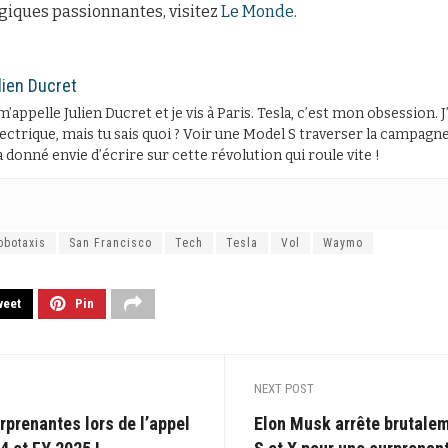
giques passionnantes, visitez
Le Monde
.
lien Ducret
m’appelle Julien Ducret et je vis à Paris. Tesla, c’est mon obsession. 
lectrique, mais tu sais quoi ? Voir une Model S traverser la campagne 
 donné envie d’écrire sur cette révolution qui roule vite !
obotaxis
San Francisco
Tech
Tesla
Vol
Waymo
weet
Pin
NEXT POST
urprenantes lors de l’appel
Elon Musk arrête brutalem