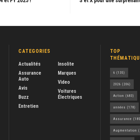
4 et FY 2025 !
S et X pour une surprenan
CATEGORIES
TOP
THÉMATIQU
Actualités
Insolite
Assurance
Marques
6
(135)
Auto
Video
2026
(206)
Avis
Voitures
Action
(683)
Buzz
Électriques
Entretien
années
(178)
Assurance
(185
Augmentation
(