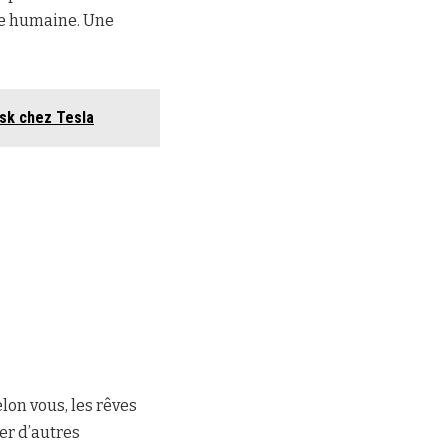
ce humaine. Une
usk chez Tesla
lon vous, les rêves
rer d’autres