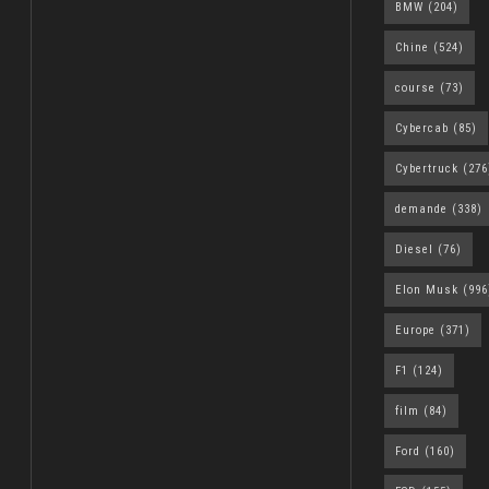
BMW
(204)
Chine
(524)
course
(73)
Cybercab
(85)
Cybertruck
(276
demande
(338)
Diesel
(76)
Elon Musk
(996
Europe
(371)
F1
(124)
film
(84)
Ford
(160)