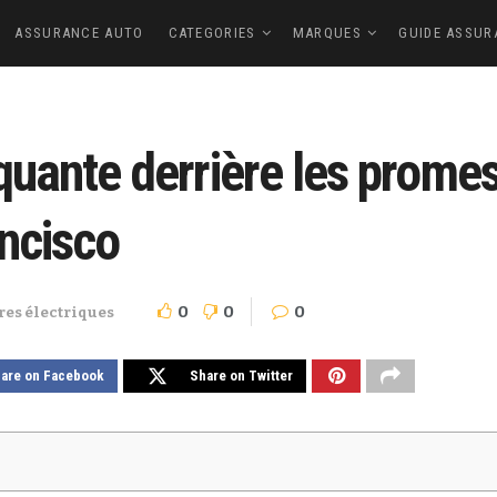
ASSURANCE AUTO
CATEGORIES
MARQUES
GUIDE ASSUR
oquante derrière les prome
ncisco
0
0
0
res électriques
are on Facebook
Share on Twitter