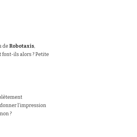
u de
Robotaxis
,
ont-ils alors ? Petite
mplètement
 donner l’impression
 non ?