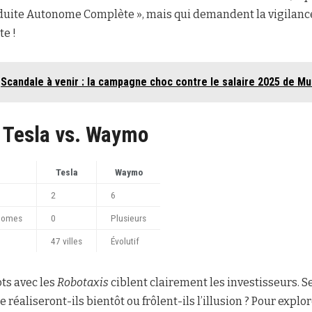
duite Autonome Complète », mais qui demandent la vigilan
te !
Scandale à venir : la campagne choc contre le salaire 2025 de M
 Tesla vs. Waymo
Tesla
Waymo
2
6
onomes
0
Plusieurs
47 villes
Évolutif
ots avec les
Robotaxis
ciblent clairement les investisseurs. Se
réaliseront-ils bientôt ou frôlent-ils l’illusion ? Pour explo