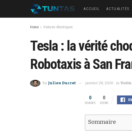
ACCUEIL
ACTUALITÉS
Home
Voitures électriques
Tesla : la vérité ch
Robotaxis à San Fra
by
Julien Ducret
janvier 28, 2026
in
Voitu
0
0
Sh
SHARES
VIEWS
Sommaire