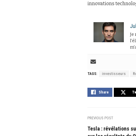
innovations technolo
Ju
Je 
l’é
m’a
TAGS:
investisseurs
R
Share
T
PREVIOUS POST
Tesla : révélations s