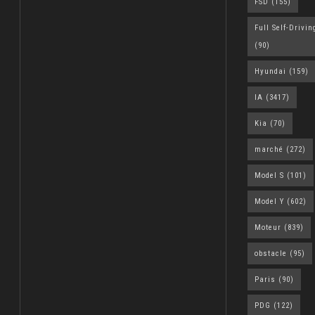
FSD
(155)
Full Self-Drivin
(90)
Hyundai
(159)
IA
(3417)
Kia
(70)
marché
(272)
Model S
(101)
Model Y
(602)
Moteur
(839)
obstacle
(95)
Paris
(90)
PDG
(122)