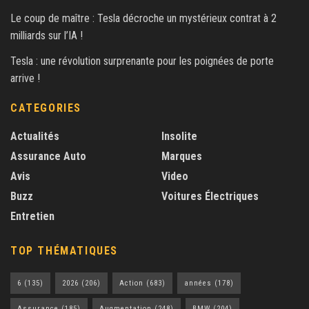
Le coup de maître : Tesla décroche un mystérieux contrat à 2
milliards sur l’IA !
Tesla : une révolution surprenante pour les poignées de porte
arrive !
CATEGORIES
Actualités
Insolite
Assurance Auto
Marques
Avis
Video
Buzz
Voitures Électriques
Entretien
TOP THÉMATIQUES
6
(135)
2026
(206)
Action
(683)
années
(178)
Assurance
(185)
Augmentation
(248)
BMW
(204)