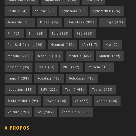
Chine
(524)
course
(73)
Cybercab
(85)
Cybertruck
(276)
demande
(338)
Diesel
(76)
Elon Musk
(996)
Europe
(371)
F1
(124)
film
(84)
Ford
(160)
FSD
(155)
Full Self-Driving
(90)
Hyundai
(159)
IA
(3417)
Kia
(70)
marché
(272)
Model S
(101)
Model Y
(602)
Moteur
(839)
obstacle
(95)
Paris
(90)
PDG
(122)
Porsche
(165)
rapport
(281)
Robotaxi
(188)
Robotaxis
(112)
réduction
(183)
SUV
(222)
Tech
(1958)
Tesla
(2493)
Tesla Model Y
(99)
Toyota
(198)
VE
(877)
ventes
(158)
Voiture
(793)
Vol
(2307)
États-Unis
(388)
A PROPOS