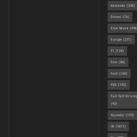
demande
(338)
Diesel
(76)
Elon Musk
(996
Europe
(371)
F1
(124)
film
(84)
Ford
(160)
FSD
(155)
Full Self-Drivin
(90)
Hyundai
(159)
IA
(3417)