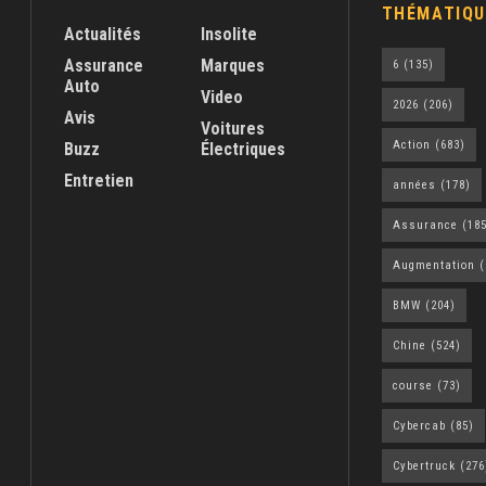
THÉMATIQU
Actualités
Insolite
Assurance
Marques
6
(135)
Auto
Video
2026
(206)
Avis
Voitures
Action
(683)
Buzz
Électriques
Entretien
années
(178)
Assurance
(185
Augmentation
(
BMW
(204)
Chine
(524)
course
(73)
Cybercab
(85)
Cybertruck
(276