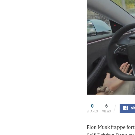
0
6
Sh
SHARES
VIEWS
Elon Musk frappe fort