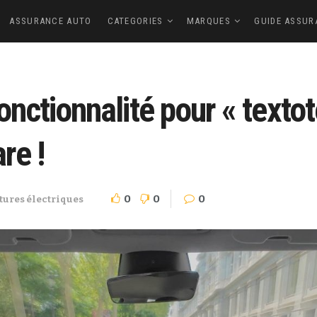
ASSURANCE AUTO
CATEGORIES
MARQUES
GUIDE ASSUR
fonctionnalité pour « texto
re !
0
0
0
tures électriques