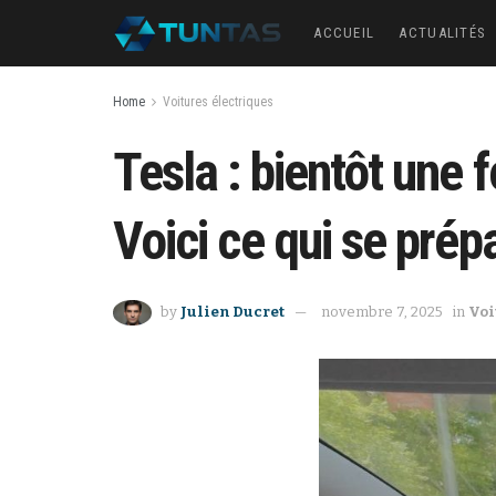
ACCUEIL
ACTUALITÉS
Home
Voitures électriques
Tesla : bientôt une 
Voici ce qui se prépa
by
Julien Ducret
novembre 7, 2025
in
Voi