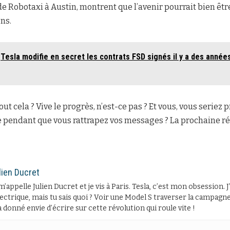
e Robotaxi à Austin, montrent que l’avenir pourrait bien être
ns.
Tesla modifie en secret les contrats FSD signés il y a des années
ut cela ? Vive le progrès, n’est-ce pas ? Et vous, vous seriez p
 pendant que vous rattrapez vos messages ? La prochaine rév
lien Ducret
m’appelle Julien Ducret et je vis à Paris. Tesla, c’est mon obsession. 
lectrique, mais tu sais quoi ? Voir une Model S traverser la campagne 
 donné envie d’écrire sur cette révolution qui roule vite !