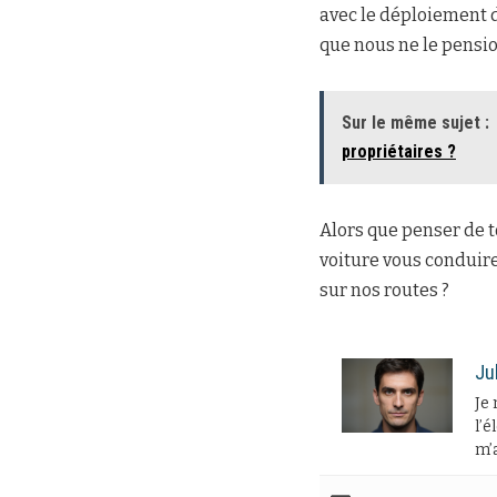
avec le déploiement d
que nous ne le pensio
Sur le même sujet :
propriétaires ?
Alors que penser de to
voiture vous conduire
sur nos routes ?
Ju
Je 
l’é
m’a