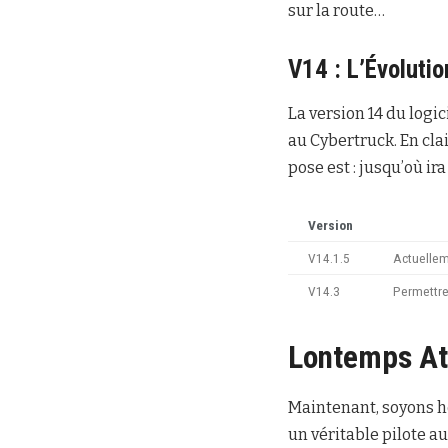
sur la route…
V14 : L’Évoluti
La version 14 du logi
au Cybertruck. En cla
pose est : jusqu’où ira
Version
V14.1.5
Actuellem
V14.3
Permettre 
Lontemps At
Maintenant, soyons ho
un véritable pilote a