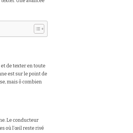
 texter. Une avancée
et de texter en toute
nne est sur le point de
se, mais ô combien
ine. Le conducteur
s où l’œil reste rivé