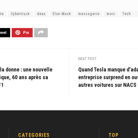
te
Cybertruck
deux
Elon Musk
messagerie
mois
Tech
weet
Pin
NEXT POST
a donne : une nouvelle
Quand Tesla manque d’ada
ique, 60 ans après sa
entreprise surprend en ou
F1
autres voitures sur NACS
CATEGORIES
TOP