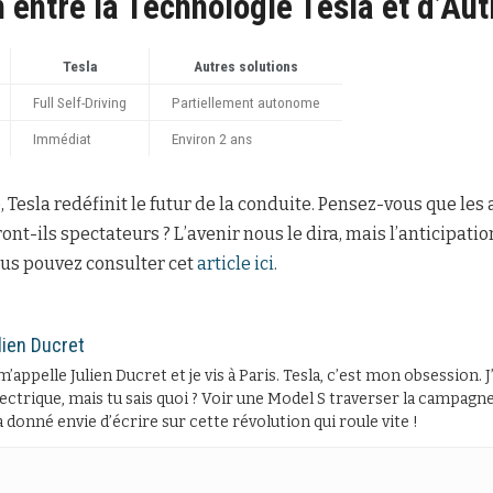
entre la Technologie Tesla et d’Aut
Tesla
Autres solutions
Full Self-Driving
Partiellement autonome
Immédiat
Environ 2 ans
 Tesla redéfinit le futur de la conduite. Pensez-vous que les 
t-ils spectateurs ? L’avenir nous le dira, mais l’anticipatio
ous pouvez consulter cet
article ici
.
lien Ducret
m’appelle Julien Ducret et je vis à Paris. Tesla, c’est mon obsession. 
lectrique, mais tu sais quoi ? Voir une Model S traverser la campagne 
 donné envie d’écrire sur cette révolution qui roule vite !