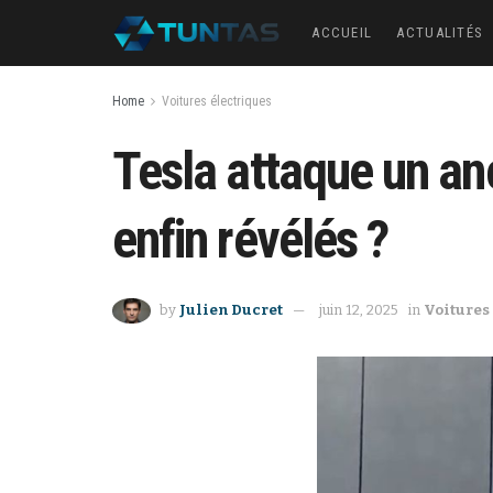
ACCUEIL
ACTUALITÉS
Home
Voitures électriques
Tesla attaque un anc
enfin révélés ?
by
Julien Ducret
juin 12, 2025
in
Voitures