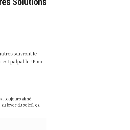
res Solutions
autres suivront le
n est palpable ! Pour
J’ai toujours aimé
au lever du soleil, ça