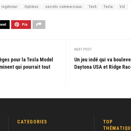
ingénieur
Optimus
secrets commerciaux
Tech
Tesla
Vol
weet
Pin
NEXT POST
èges pour la Tesla Model
Un jeu indé qui va bouleve
inent qui pourrait tout
Daytona USA et Ridge Race
CATEGORIES
TOP
THÉMATIQU