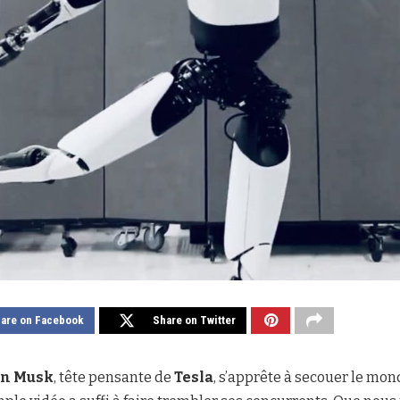
are on Facebook
Share on Twitter
on Musk
, tête pensante de
Tesla
, s’apprête à secouer le mo