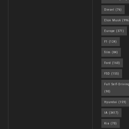
Diesel
(76)
Elon Musk
(996
Europe
(371)
F1
(124)
film
(84)
Ford
(160)
FSD
(155)
Full Self-Drivin
(90)
Hyundai
(159)
IA
(3417)
Kia
(70)