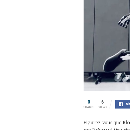
0
6
Sh
SHARES
VIEWS
Figurez-vous que
El