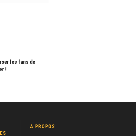
rser les fans de
r !
A PROPOS
ES