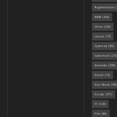
Augmentation
(
BMW
(204)
Chine
(524)
course
(73)
Cybercab
(85)
Cybertruck
(276
demande
(338)
Diesel
(76)
Elon Musk
(996
Europe
(371)
F1
(124)
film
(84)