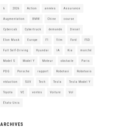
6
2026
Action
années
Assurance
Augmentation
BMW
Chine
course
Cybercab
Cybertruck
demande
Diesel
Elon Musk
Europe
F1
film
Ford
FSD
Full Self-Driving
Hyundai
IA
Kia
marché
Model S
Model Y
Moteur
obstacle
Paris
PDG
Porsche
rapport
Robotaxi
Robotaxis
réduction
SUV
Tech
Tesla
Tesla Model Y
Toyota
VE
ventes
Voiture
Vol
États-Unis
ARCHIVES