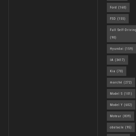
Ford
(160)
FSD
(155)
Full Self-Drivin
(90)
Hyundai
(159)
IA
(3417)
Kia
(70)
marché
(272)
Model S
(101)
Model Y
(602)
Moteur
(839)
obstacle
(95)