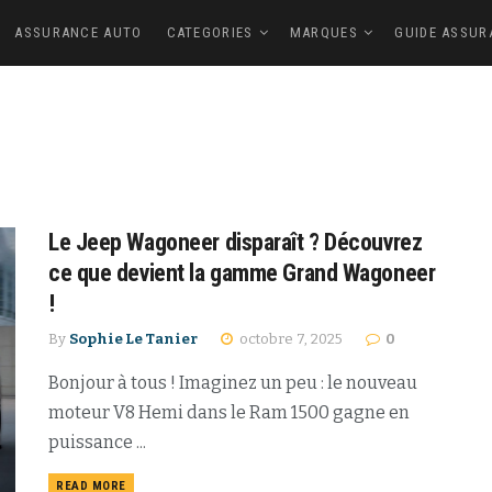
ASSURANCE AUTO
CATEGORIES
MARQUES
GUIDE ASSUR
Le Jeep Wagoneer disparaît ? Découvrez
ce que devient la gamme Grand Wagoneer
!
By
Sophie Le Tanier
octobre 7, 2025
0
Bonjour à tous ! Imaginez un peu : le nouveau
moteur V8 Hemi dans le Ram 1500 gagne en
puissance ...
READ MORE