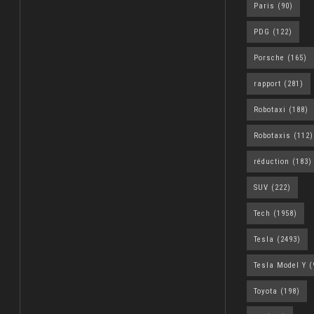
Paris
(90)
PDG
(122)
Porsche
(165)
rapport
(281)
Robotaxi
(188)
Robotaxis
(112)
réduction
(183)
SUV
(222)
Tech
(1958)
Tesla
(2493)
Tesla Model Y
(
Toyota
(198)