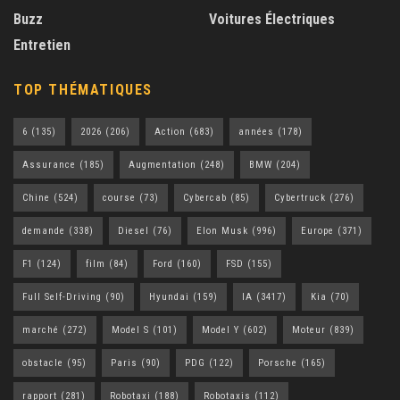
Buzz
Voitures Électriques
Entretien
TOP THÉMATIQUES
6
(135)
2026
(206)
Action
(683)
années
(178)
Assurance
(185)
Augmentation
(248)
BMW
(204)
Chine
(524)
course
(73)
Cybercab
(85)
Cybertruck
(276)
demande
(338)
Diesel
(76)
Elon Musk
(996)
Europe
(371)
F1
(124)
film
(84)
Ford
(160)
FSD
(155)
Full Self-Driving
(90)
Hyundai
(159)
IA
(3417)
Kia
(70)
marché
(272)
Model S
(101)
Model Y
(602)
Moteur
(839)
obstacle
(95)
Paris
(90)
PDG
(122)
Porsche
(165)
rapport
(281)
Robotaxi
(188)
Robotaxis
(112)