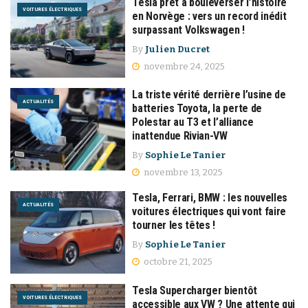
Tesla prêt à bouleverser l’histoire
VOITURES ÉLECTRIQUES
en Norvège : vers un record inédit
surpassant Volkswagen !
By
Julien Ducret
novembre 24, 2025
La triste vérité derrière l’usine de
ACTUALITÉS
batteries Toyota, la perte de
Polestar au T3 et l’alliance
inattendue Rivian-VW
By
Sophie Le Tanier
novembre 13, 2025
Tesla, Ferrari, BMW : les nouvelles
ACTUALITÉS
voitures électriques qui vont faire
tourner les têtes !
By
Sophie Le Tanier
octobre 21, 2025
Tesla Supercharger bientôt
VOITURES ÉLECTRIQUES
accessible aux VW ? Une attente qui