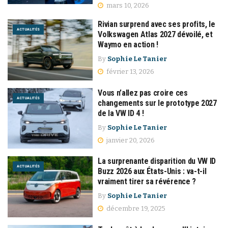
mars 10, 2026
Rivian surprend avec ses profits, le
ACTUALITÉS
Volkswagen Atlas 2027 dévoilé, et
Waymo en action !
By
Sophie Le Tanier
février 13, 2026
Vous n’allez pas croire ces
ACTUALITÉS
changements sur le prototype 2027
de la VW ID 4 !
By
Sophie Le Tanier
janvier 20, 2026
La surprenante disparition du VW ID
ACTUALITÉS
Buzz 2026 aux États-Unis : va-t-il
vraiment tirer sa révérence ?
By
Sophie Le Tanier
décembre 19, 2025