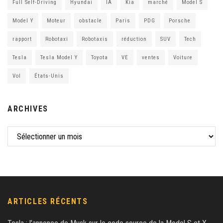
Full Self-Driving
Hyundai
IA
Kia
marché
Model S
Model Y
Moteur
obstacle
Paris
PDG
Porsche
rapport
Robotaxi
Robotaxis
réduction
SUV
Tech
Tesla
Tesla Model Y
Toyota
VE
ventes
Voiture
Vol
États-Unis
ARCHIVES
ARTICLES RÉCENTS