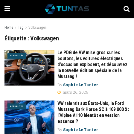
Home
Tag
Volkswagen
Étiquette :
Volkswagen
Le PDG de VW mise gros sur les
ACTUALITÉS
boutons, les voitures électriques
d’occasion explosent, et découvrez
la nouvelle édition spéciale de la
Mustang !
By
Sophie Le Tanier
mars 26, 2026
VW ralentit aux États-Unis, la Ford
ACTUALITÉS
Mustang Dark Horse SC à 109 000 $ :
l’Alpine A110 bientôt en version
essence ?
By
Sophie Le Tanier