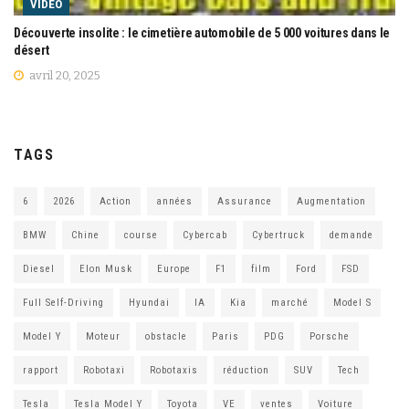
VIDEO
Découverte insolite : le cimetière automobile de 5 000 voitures dans le
désert
avril 20, 2025
TAGS
6
2026
Action
années
Assurance
Augmentation
BMW
Chine
course
Cybercab
Cybertruck
demande
Diesel
Elon Musk
Europe
F1
film
Ford
FSD
Full Self-Driving
Hyundai
IA
Kia
marché
Model S
Model Y
Moteur
obstacle
Paris
PDG
Porsche
rapport
Robotaxi
Robotaxis
réduction
SUV
Tech
Tesla
Tesla Model Y
Toyota
VE
ventes
Voiture