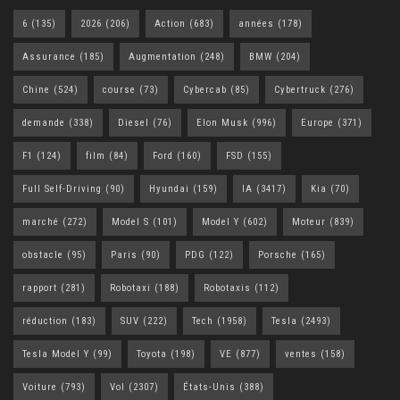
6
(135)
2026
(206)
Action
(683)
années
(178)
Assurance
(185)
Augmentation
(248)
BMW
(204)
Chine
(524)
course
(73)
Cybercab
(85)
Cybertruck
(276)
demande
(338)
Diesel
(76)
Elon Musk
(996)
Europe
(371)
F1
(124)
film
(84)
Ford
(160)
FSD
(155)
Full Self-Driving
(90)
Hyundai
(159)
IA
(3417)
Kia
(70)
marché
(272)
Model S
(101)
Model Y
(602)
Moteur
(839)
obstacle
(95)
Paris
(90)
PDG
(122)
Porsche
(165)
rapport
(281)
Robotaxi
(188)
Robotaxis
(112)
réduction
(183)
SUV
(222)
Tech
(1958)
Tesla
(2493)
Tesla Model Y
(99)
Toyota
(198)
VE
(877)
ventes
(158)
Voiture
(793)
Vol
(2307)
États-Unis
(388)