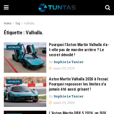
Home
Tag
Valhalla.
Étiquette :
Valhalla.
Pourquoi l’Aston Martin Valhalla n’a-
ACTUALITÉS
t-elle pas de marche arrière ? Le
secret dévoilé !
By
Sophie Le Tanier
mars 29, 2026
Aston Martin Valhalla 2026 à l’essai:
ACTUALITÉS
Pourquoi repousser les limites n’a
jamais été aussi grisant !
By
Sophie Le Tanier
mars 29, 2026
L’Aston Martin DBX S 2026, un SUV