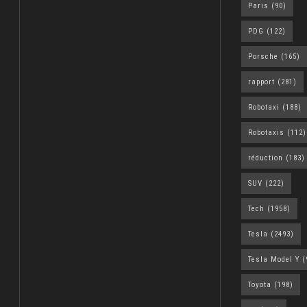
Paris
(90)
PDG
(122)
Porsche
(165)
rapport
(281)
Robotaxi
(188)
Robotaxis
(112)
réduction
(183)
SUV
(222)
Tech
(1958)
Tesla
(2493)
Tesla Model Y
(
Toyota
(198)