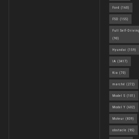
Ford
(160)
FSD
(155)
Full Self-Drivin
(90)
Hyundai
(159)
IA
(3417)
Kia
(70)
marché
(272)
Model S
(101)
Model Y
(602)
Moteur
(839)
obstacle
(95)