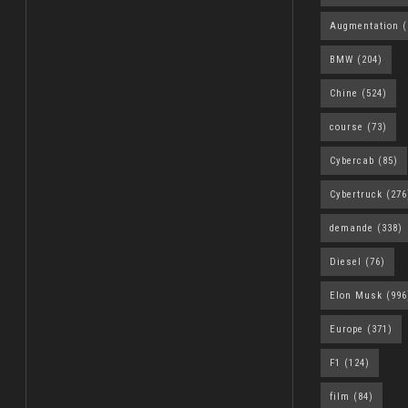
Augmentation
(
BMW
(204)
Chine
(524)
course
(73)
Cybercab
(85)
Cybertruck
(276
demande
(338)
Diesel
(76)
Elon Musk
(996
Europe
(371)
F1
(124)
film
(84)