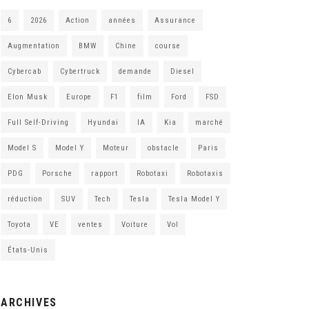
6
2026
Action
années
Assurance
Augmentation
BMW
Chine
course
Cybercab
Cybertruck
demande
Diesel
Elon Musk
Europe
F1
film
Ford
FSD
Full Self-Driving
Hyundai
IA
Kia
marché
Model S
Model Y
Moteur
obstacle
Paris
PDG
Porsche
rapport
Robotaxi
Robotaxis
réduction
SUV
Tech
Tesla
Tesla Model Y
Toyota
VE
ventes
Voiture
Vol
États-Unis
ARCHIVES