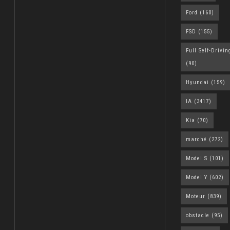
Ford
(160)
FSD
(155)
Full Self-Drivin
(90)
Hyundai
(159)
IA
(3417)
Kia
(70)
marché
(272)
Model S
(101)
Model Y
(602)
Moteur
(839)
obstacle
(95)