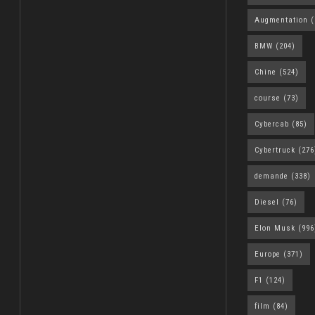
Augmentation
(
BMW
(204)
Chine
(524)
course
(73)
Cybercab
(85)
Cybertruck
(276
demande
(338)
Diesel
(76)
Elon Musk
(996
Europe
(371)
F1
(124)
film
(84)