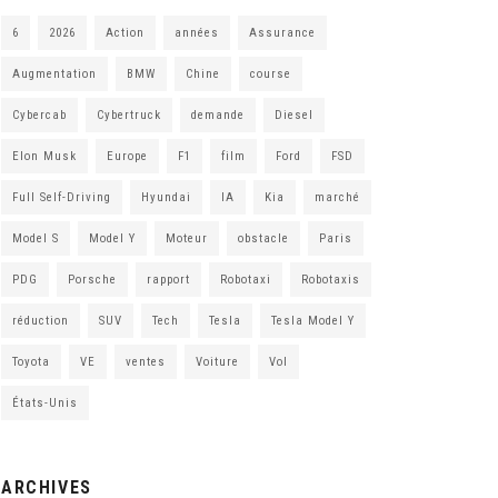
6
2026
Action
années
Assurance
Augmentation
BMW
Chine
course
Cybercab
Cybertruck
demande
Diesel
Elon Musk
Europe
F1
film
Ford
FSD
Full Self-Driving
Hyundai
IA
Kia
marché
Model S
Model Y
Moteur
obstacle
Paris
PDG
Porsche
rapport
Robotaxi
Robotaxis
réduction
SUV
Tech
Tesla
Tesla Model Y
Toyota
VE
ventes
Voiture
Vol
États-Unis
ARCHIVES