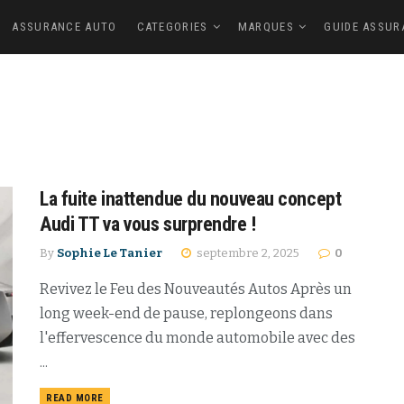
ASSURANCE AUTO
CATEGORIES
MARQUES
GUIDE ASSUR
La fuite inattendue du nouveau concept
Audi TT va vous surprendre !
By
Sophie Le Tanier
septembre 2, 2025
0
Revivez le Feu des Nouveautés Autos Après un
long week-end de pause, replongeons dans
l'effervescence du monde automobile avec des
...
READ MORE