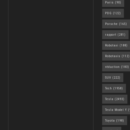
Paris
(90)
PDG
(122)
Porsche
(165)
rapport
(281)
Robotaxi
(188)
Robotaxis
(112)
réduction
(183)
SUV
(222)
Tech
(1958)
Tesla
(2493)
Tesla Model Y
(
Toyota
(198)