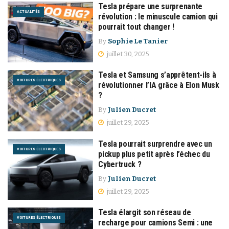
Tesla prépare une surprenante
ACTUALITÉS
révolution : le minuscule camion qui
pourrait tout changer !
By
Sophie Le Tanier
juillet 30, 2025
Tesla et Samsung s’apprêtent-ils à
VOITURES ÉLECTRIQUES
révolutionner l’IA grâce à Elon Musk
?
By
Julien Ducret
juillet 29, 2025
Tesla pourrait surprendre avec un
VOITURES ÉLECTRIQUES
pickup plus petit après l’échec du
Cybertruck ?
By
Julien Ducret
juillet 29, 2025
Tesla élargit son réseau de
VOITURES ÉLECTRIQUES
recharge pour camions Semi : une