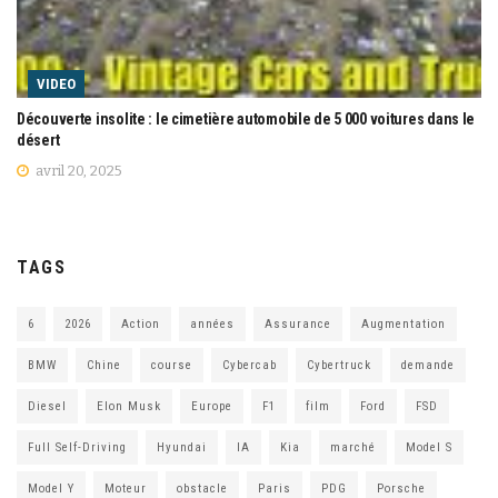
VIDEO
Découverte insolite : le cimetière automobile de 5 000 voitures dans le
désert
avril 20, 2025
TAGS
6
2026
Action
années
Assurance
Augmentation
BMW
Chine
course
Cybercab
Cybertruck
demande
Diesel
Elon Musk
Europe
F1
film
Ford
FSD
Full Self-Driving
Hyundai
IA
Kia
marché
Model S
Model Y
Moteur
obstacle
Paris
PDG
Porsche