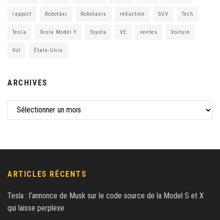
rapport
Robotaxi
Robotaxis
réduction
SUV
Tech
Tesla
Tesla Model Y
Toyota
VE
ventes
Voiture
Vol
États-Unis
ARCHIVES
ARTICLES RÉCENTS
Tesla : l’annonce de Musk sur le code source de la Model S et X
qui laisse perplexe