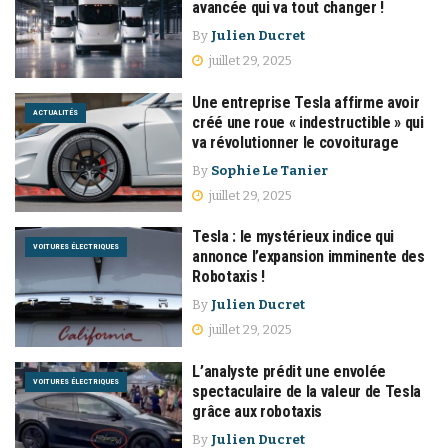
avancée qui va tout changer !
By
Julien Ducret
juillet 29, 2025
Une entreprise Tesla affirme avoir
ACTUALITÉS
créé une roue « indestructible » qui
va révolutionner le covoiturage
By
Sophie Le Tanier
juillet 29, 2025
Tesla : le mystérieux indice qui
VOITURES ÉLECTRIQUES
annonce l’expansion imminente des
Robotaxis !
By
Julien Ducret
juillet 29, 2025
L’analyste prédit une envolée
VOITURES ÉLECTRIQUES
spectaculaire de la valeur de Tesla
grâce aux robotaxis
By
Julien Ducret