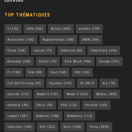
Entretien
TOP THÉMATIQUES
6
(135)
2026
(206)
Action
(683)
années
(178)
Assurance
(185)
Augmentation
(248)
BMW
(204)
Chine
(524)
course
(73)
Cybercab
(85)
Cybertruck
(276)
demande
(338)
Diesel
(76)
Elon Musk
(996)
Europe
(371)
F1
(124)
film
(84)
Ford
(160)
FSD
(155)
Full Self-Driving
(90)
Hyundai
(159)
IA
(3417)
Kia
(70)
marché
(272)
Model S
(101)
Model Y
(602)
Moteur
(839)
obstacle
(95)
Paris
(90)
PDG
(122)
Porsche
(165)
rapport
(281)
Robotaxi
(188)
Robotaxis
(112)
réduction
(183)
SUV
(222)
Tech
(1958)
Tesla
(2493)