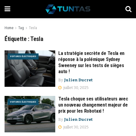
Home
Tag
Tesla
Étiquette :
Tesla
La stratégie secrète de Tesla en
VOITURES ÉLECTRIQUES
réponse à la polémique Sydney
Sweeney sur les tests de sièges
auto !
By
Julien Ducret
juillet 30, 2025
Tesla choque ses utilisateurs avec
VOITURES ÉLECTRIQUES
un nouveau changement majeur de
prix pour les Robotaxi !
By
Julien Ducret
juillet 30, 2025