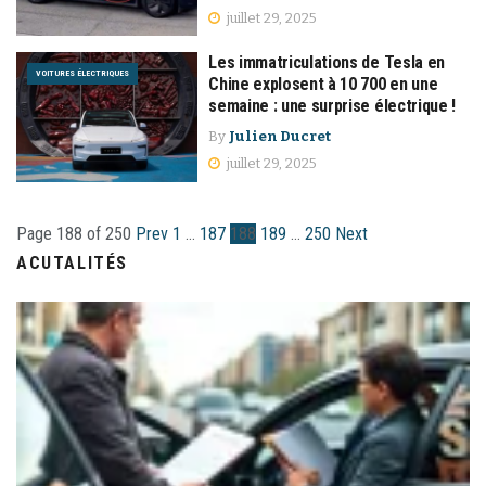
juillet 29, 2025
Les immatriculations de Tesla en
VOITURES ÉLECTRIQUES
Chine explosent à 10 700 en une
semaine : une surprise électrique !
By
Julien Ducret
juillet 29, 2025
Page 188 of 250
Prev
1
…
187
188
189
…
250
Next
ACUTALITÉS