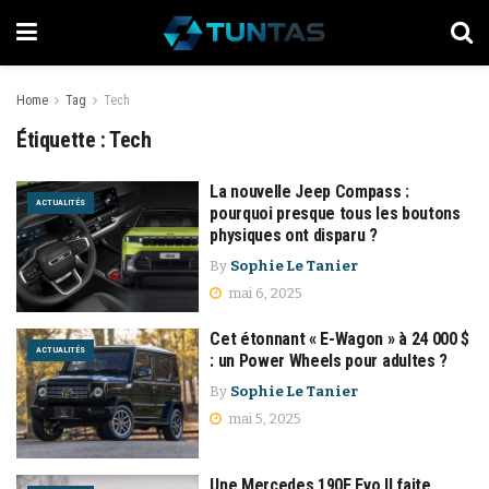
Home
Tag
Tech
Étiquette :
Tech
La nouvelle Jeep Compass :
ACTUALITÉS
pourquoi presque tous les boutons
physiques ont disparu ?
By
Sophie Le Tanier
mai 6, 2025
Cet étonnant « E-Wagon » à 24 000 $
ACTUALITÉS
: un Power Wheels pour adultes ?
By
Sophie Le Tanier
mai 5, 2025
Une Mercedes 190E Evo II faite