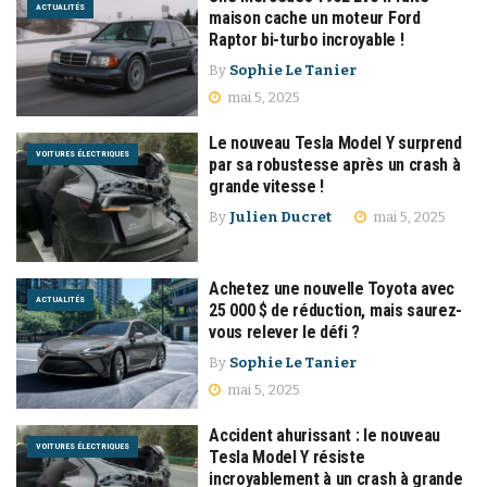
ACTUALITÉS
maison cache un moteur Ford
Raptor bi-turbo incroyable !
By
Sophie Le Tanier
mai 5, 2025
Le nouveau Tesla Model Y surprend
VOITURES ÉLECTRIQUES
par sa robustesse après un crash à
grande vitesse !
By
Julien Ducret
mai 5, 2025
Achetez une nouvelle Toyota avec
ACTUALITÉS
25 000 $ de réduction, mais saurez-
vous relever le défi ?
By
Sophie Le Tanier
mai 5, 2025
Accident ahurissant : le nouveau
VOITURES ÉLECTRIQUES
Tesla Model Y résiste
incroyablement à un crash à grande