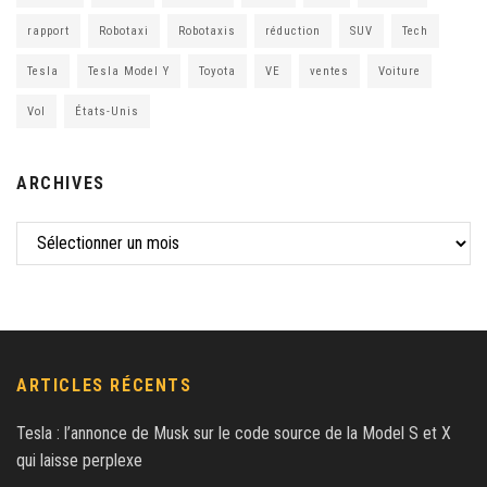
rapport
Robotaxi
Robotaxis
réduction
SUV
Tech
Tesla
Tesla Model Y
Toyota
VE
ventes
Voiture
Vol
États-Unis
ARCHIVES
ARTICLES RÉCENTS
Tesla : l’annonce de Musk sur le code source de la Model S et X
qui laisse perplexe