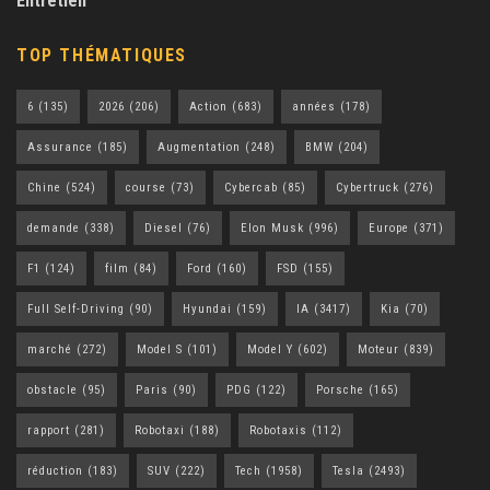
Entretien
TOP THÉMATIQUES
6
(135)
2026
(206)
Action
(683)
années
(178)
Assurance
(185)
Augmentation
(248)
BMW
(204)
Chine
(524)
course
(73)
Cybercab
(85)
Cybertruck
(276)
demande
(338)
Diesel
(76)
Elon Musk
(996)
Europe
(371)
F1
(124)
film
(84)
Ford
(160)
FSD
(155)
Full Self-Driving
(90)
Hyundai
(159)
IA
(3417)
Kia
(70)
marché
(272)
Model S
(101)
Model Y
(602)
Moteur
(839)
obstacle
(95)
Paris
(90)
PDG
(122)
Porsche
(165)
rapport
(281)
Robotaxi
(188)
Robotaxis
(112)
réduction
(183)
SUV
(222)
Tech
(1958)
Tesla
(2493)