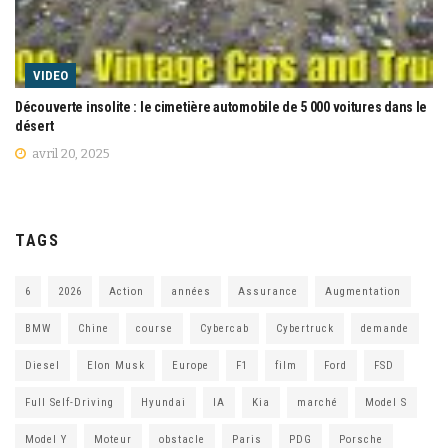
VIDEO
Découverte insolite : le cimetière automobile de 5 000 voitures dans le
désert
avril 20, 2025
TAGS
6
2026
Action
années
Assurance
Augmentation
BMW
Chine
course
Cybercab
Cybertruck
demande
Diesel
Elon Musk
Europe
F1
film
Ford
FSD
Full Self-Driving
Hyundai
IA
Kia
marché
Model S
Model Y
Moteur
obstacle
Paris
PDG
Porsche