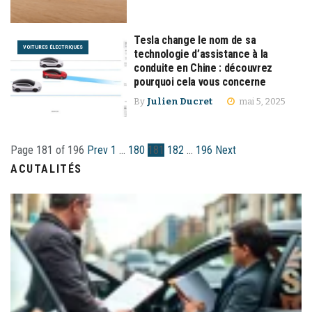
Tesla change le nom de sa
VOITURES ÉLECTRIQUES
technologie d’assistance à la
conduite en Chine : découvrez
pourquoi cela vous concerne
By
Julien Ducret
mai 5, 2025
Page 181 of 196
Prev
1
…
180
181
182
…
196
Next
ACUTALITÉS