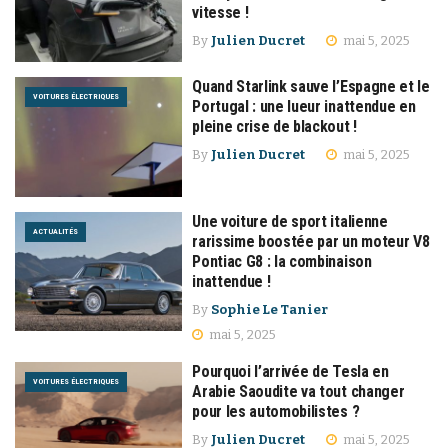
vitesse !
By
Julien Ducret
mai 5, 2025
Quand Starlink sauve l’Espagne et le
VOITURES ÉLECTRIQUES
Portugal : une lueur inattendue en
pleine crise de blackout !
By
Julien Ducret
mai 5, 2025
Une voiture de sport italienne
ACTUALITÉS
rarissime boostée par un moteur V8
Pontiac G8 : la combinaison
inattendue !
By
Sophie Le Tanier
mai 5, 2025
Pourquoi l’arrivée de Tesla en
VOITURES ÉLECTRIQUES
Arabie Saoudite va tout changer
pour les automobilistes ?
By
Julien Ducret
mai 5, 2025