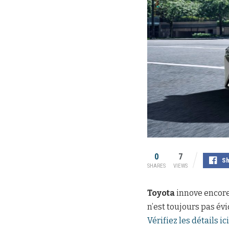
0
7
Sh
SHARES
VIEWS
Toyota
innove encore
n’est toujours pas év
Vérifiez les détails ici