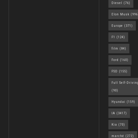
Diesel
(76)
Elon Musk
(996
Europe
(371)
F1
(124)
film
(84)
Ford
(160)
FSD
(155)
Full Self-Drivin
(90)
Hyundai
(159)
IA
(3417)
Kia
(70)
marché
(272)