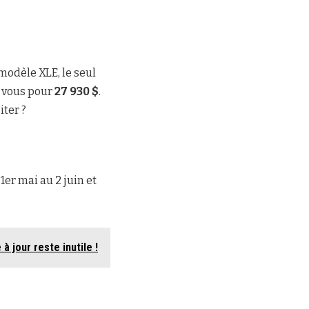
e modèle XLE, le seul
à vous pour
27 930 $
.
iter ?
1er mai au 2 juin et
 jour reste inutile !