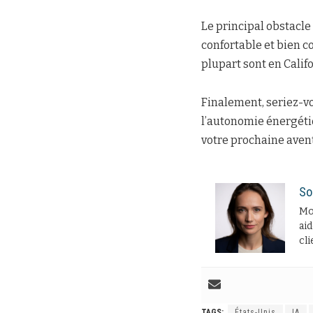
Le principal obstacle 
confortable et bien co
plupart sont en Califo
Finalement, seriez-vo
l’autonomie énergétiqu
votre prochaine aven
So
Moi
aid
cli
TAGS:
États-Unis
IA