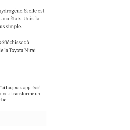
hydrogène. Si elle est
s
aux États-Unis, la
lus simple.
Réfléchissez à
e la Toyota Mirai
J’ai toujours apprécié
 panne a transformé un
due.