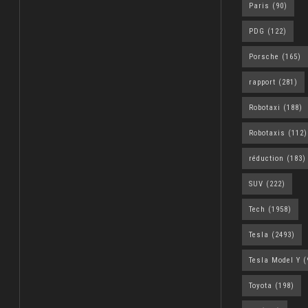
Paris
(90)
PDG
(122)
Porsche
(165)
rapport
(281)
Robotaxi
(188)
Robotaxis
(112)
réduction
(183)
SUV
(222)
Tech
(1958)
Tesla
(2493)
Tesla Model Y
(
Toyota
(198)