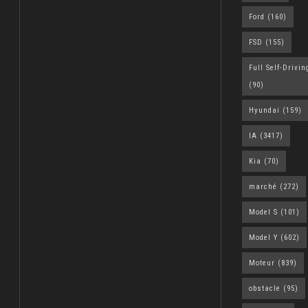
Ford
(160)
FSD
(155)
Full Self-Drivin
(90)
Hyundai
(159)
IA
(3417)
Kia
(70)
marché
(272)
Model S
(101)
Model Y
(602)
Moteur
(839)
obstacle
(95)