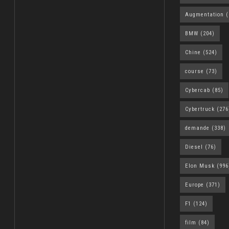
Augmentation
(
BMW
(204)
Chine
(524)
course
(73)
Cybercab
(85)
Cybertruck
(276
demande
(338)
Diesel
(76)
Elon Musk
(996
Europe
(371)
F1
(124)
film
(84)