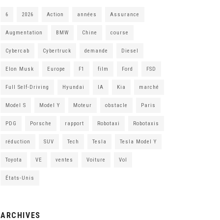
6
2026
Action
années
Assurance
Augmentation
BMW
Chine
course
Cybercab
Cybertruck
demande
Diesel
Elon Musk
Europe
F1
film
Ford
FSD
Full Self-Driving
Hyundai
IA
Kia
marché
Model S
Model Y
Moteur
obstacle
Paris
PDG
Porsche
rapport
Robotaxi
Robotaxis
réduction
SUV
Tech
Tesla
Tesla Model Y
Toyota
VE
ventes
Voiture
Vol
États-Unis
ARCHIVES