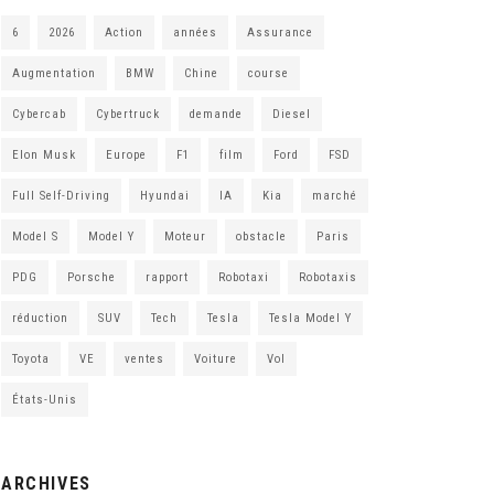
6
2026
Action
années
Assurance
Augmentation
BMW
Chine
course
Cybercab
Cybertruck
demande
Diesel
Elon Musk
Europe
F1
film
Ford
FSD
Full Self-Driving
Hyundai
IA
Kia
marché
Model S
Model Y
Moteur
obstacle
Paris
PDG
Porsche
rapport
Robotaxi
Robotaxis
réduction
SUV
Tech
Tesla
Tesla Model Y
Toyota
VE
ventes
Voiture
Vol
États-Unis
ARCHIVES