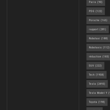
Paris
(90)
PDG
(122)
Porsche
(165)
rapport
(281)
Robotaxi
(188)
Robotaxis
(112)
réduction
(183)
SUV
(222)
Tech
(1958)
Tesla
(2493)
Tesla Model Y
(
Toyota
(198)