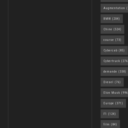
Augmentation
(
BMW
(204)
Chine
(524)
course
(73)
Cybercab
(85)
Cybertruck
(276
demande
(338)
Diesel
(76)
Elon Musk
(996
Europe
(371)
F1
(124)
film
(84)