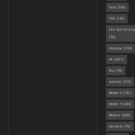
Ford
(160)
FSD
(155)
Full Self-Drivin
(90)
Hyundai
(159)
IA
(3417)
Kia
(70)
marché
(272)
Model S
(101)
Model Y
(602)
Moteur
(839)
obstacle
(95)