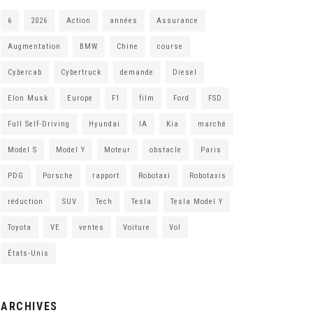
6
2026
Action
années
Assurance
Augmentation
BMW
Chine
course
Cybercab
Cybertruck
demande
Diesel
Elon Musk
Europe
F1
film
Ford
FSD
Full Self-Driving
Hyundai
IA
Kia
marché
Model S
Model Y
Moteur
obstacle
Paris
PDG
Porsche
rapport
Robotaxi
Robotaxis
réduction
SUV
Tech
Tesla
Tesla Model Y
Toyota
VE
ventes
Voiture
Vol
États-Unis
ARCHIVES