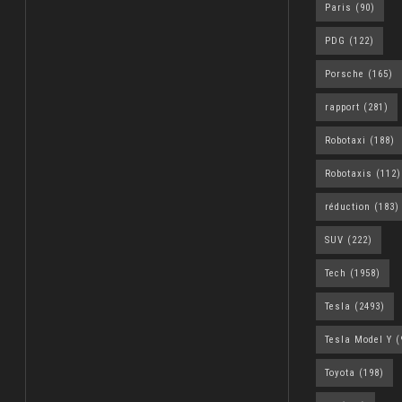
Paris
(90)
PDG
(122)
Porsche
(165)
rapport
(281)
Robotaxi
(188)
Robotaxis
(112)
réduction
(183)
SUV
(222)
Tech
(1958)
Tesla
(2493)
Tesla Model Y
(
Toyota
(198)