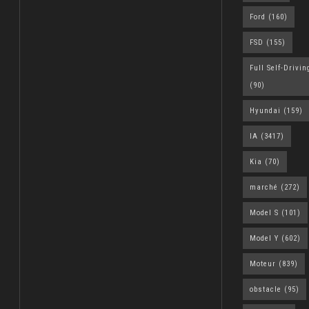
Ford
(160)
FSD
(155)
Full Self-Drivin
(90)
Hyundai
(159)
IA
(3417)
Kia
(70)
marché
(272)
Model S
(101)
Model Y
(602)
Moteur
(839)
obstacle
(95)