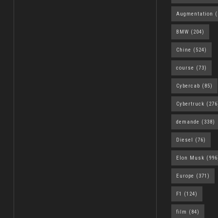
Augmentation
(
BMW
(204)
Chine
(524)
course
(73)
Cybercab
(85)
Cybertruck
(276
demande
(338)
Diesel
(76)
Elon Musk
(996
Europe
(371)
F1
(124)
film
(84)