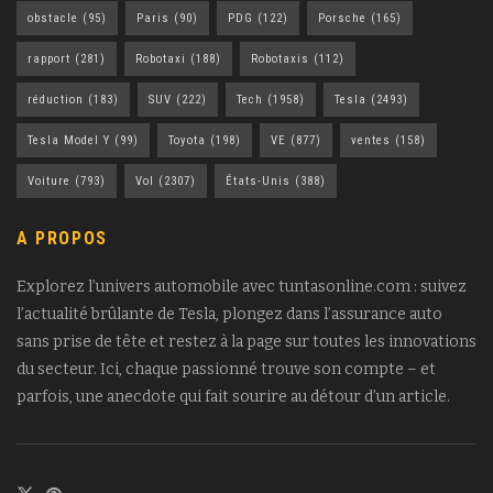
obstacle
(95)
Paris
(90)
PDG
(122)
Porsche
(165)
rapport
(281)
Robotaxi
(188)
Robotaxis
(112)
réduction
(183)
SUV
(222)
Tech
(1958)
Tesla
(2493)
Tesla Model Y
(99)
Toyota
(198)
VE
(877)
ventes
(158)
Voiture
(793)
Vol
(2307)
États-Unis
(388)
A PROPOS
Explorez l’univers automobile avec tuntasonline.com : suivez
l’actualité brûlante de Tesla, plongez dans l’assurance auto
sans prise de tête et restez à la page sur toutes les innovations
du secteur. Ici, chaque passionné trouve son compte – et
parfois, une anecdote qui fait sourire au détour d’un article.