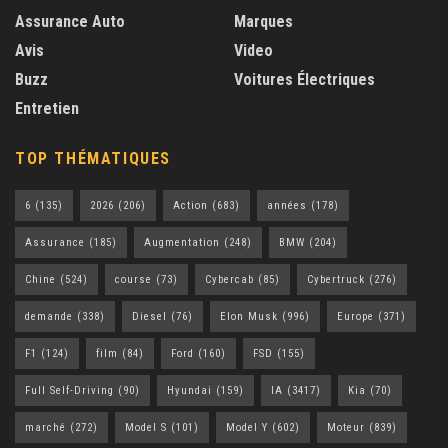
Assurance Auto
Marques
Avis
Video
Buzz
Voitures Électriques
Entretien
TOP THÉMATIQUES
6
(135)
2026
(206)
Action
(683)
années
(178)
Assurance
(185)
Augmentation
(248)
BMW
(204)
Chine
(524)
course
(73)
Cybercab
(85)
Cybertruck
(276)
demande
(338)
Diesel
(76)
Elon Musk
(996)
Europe
(371)
F1
(124)
film
(84)
Ford
(160)
FSD
(155)
Full Self-Driving
(90)
Hyundai
(159)
IA
(3417)
Kia
(70)
marché
(272)
Model S
(101)
Model Y
(602)
Moteur
(839)