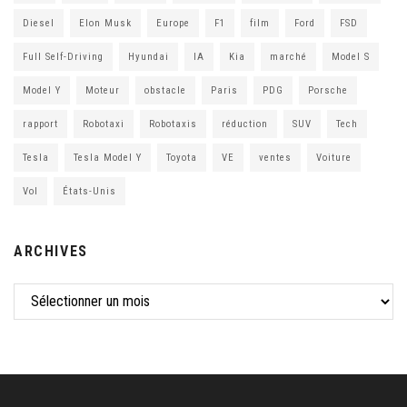
Diesel
Elon Musk
Europe
F1
film
Ford
FSD
Full Self-Driving
Hyundai
IA
Kia
marché
Model S
Model Y
Moteur
obstacle
Paris
PDG
Porsche
rapport
Robotaxi
Robotaxis
réduction
SUV
Tech
Tesla
Tesla Model Y
Toyota
VE
ventes
Voiture
Vol
États-Unis
ARCHIVES