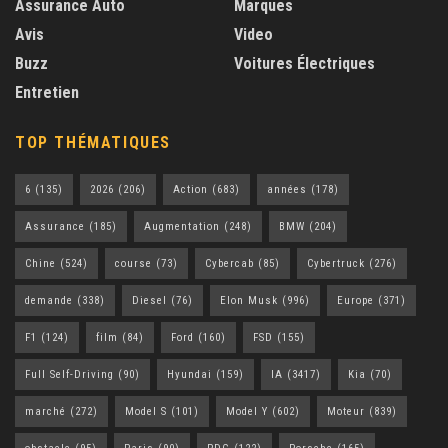
Assurance Auto
Marques
Avis
Video
Buzz
Voitures Électriques
Entretien
TOP THÉMATIQUES
6
(135)
2026
(206)
Action
(683)
années
(178)
Assurance
(185)
Augmentation
(248)
BMW
(204)
Chine
(524)
course
(73)
Cybercab
(85)
Cybertruck
(276)
demande
(338)
Diesel
(76)
Elon Musk
(996)
Europe
(371)
F1
(124)
film
(84)
Ford
(160)
FSD
(155)
Full Self-Driving
(90)
Hyundai
(159)
IA
(3417)
Kia
(70)
marché
(272)
Model S
(101)
Model Y
(602)
Moteur
(839)