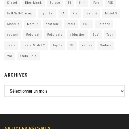
Diesel
Elon Musk
Europe
F1
film
Ford
FSD
Full Self-Driving
Hyundai
IA
Kia
marché
Model S
Model Y
Moteur
obstacle
Paris
PDG
Porsche
rapport
Robotaxi
Robotaxis
réduction
SUV
Tech
Tesla
Tesla Model Y
Toyota
VE
ventes
Voiture
Vol
États-Unis
ARCHIVES
ARTICLES RÉCENTS