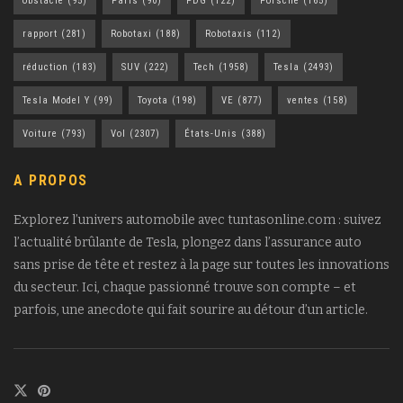
obstacle
(95)
Paris
(90)
PDG
(122)
Porsche
(165)
rapport
(281)
Robotaxi
(188)
Robotaxis
(112)
réduction
(183)
SUV
(222)
Tech
(1958)
Tesla
(2493)
Tesla Model Y
(99)
Toyota
(198)
VE
(877)
ventes
(158)
Voiture
(793)
Vol
(2307)
États-Unis
(388)
A PROPOS
Explorez l’univers automobile avec tuntasonline.com : suivez
l’actualité brûlante de Tesla, plongez dans l’assurance auto
sans prise de tête et restez à la page sur toutes les innovations
du secteur. Ici, chaque passionné trouve son compte – et
parfois, une anecdote qui fait sourire au détour d’un article.