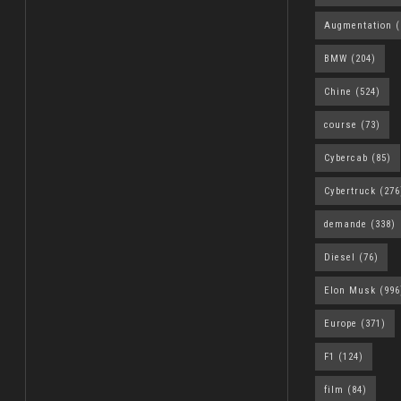
Augmentation
(
BMW
(204)
Chine
(524)
course
(73)
Cybercab
(85)
Cybertruck
(276
demande
(338)
Diesel
(76)
Elon Musk
(996
Europe
(371)
F1
(124)
film
(84)