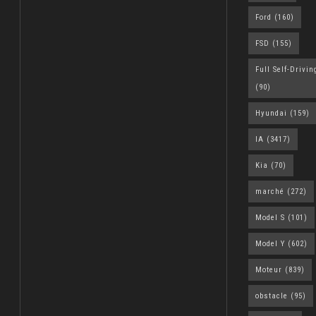
Ford
(160)
FSD
(155)
Full Self-Drivin
(90)
Hyundai
(159)
IA
(3417)
Kia
(70)
marché
(272)
Model S
(101)
Model Y
(602)
Moteur
(839)
obstacle
(95)