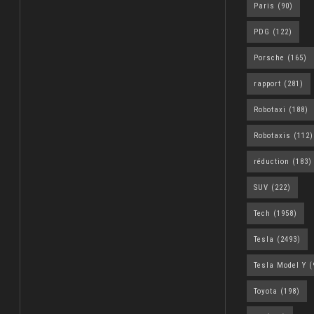
Paris
(90)
PDG
(122)
Porsche
(165)
rapport
(281)
Robotaxi
(188)
Robotaxis
(112)
réduction
(183)
SUV
(222)
Tech
(1958)
Tesla
(2493)
Tesla Model Y
(
Toyota
(198)