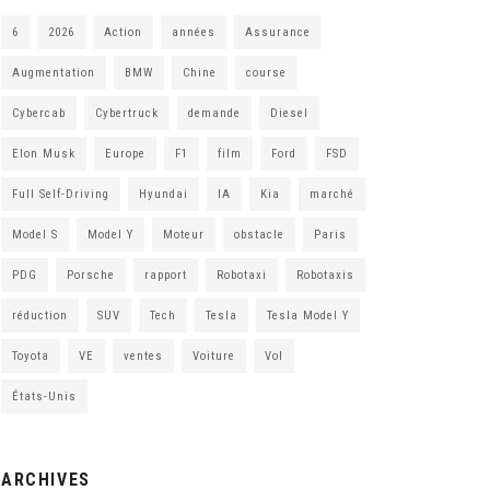
6
2026
Action
années
Assurance
Augmentation
BMW
Chine
course
Cybercab
Cybertruck
demande
Diesel
Elon Musk
Europe
F1
film
Ford
FSD
Full Self-Driving
Hyundai
IA
Kia
marché
Model S
Model Y
Moteur
obstacle
Paris
PDG
Porsche
rapport
Robotaxi
Robotaxis
réduction
SUV
Tech
Tesla
Tesla Model Y
Toyota
VE
ventes
Voiture
Vol
États-Unis
ARCHIVES