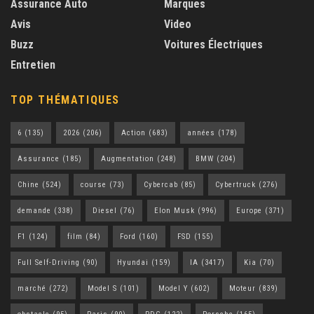
Assurance Auto
Marques
Avis
Video
Buzz
Voitures Électriques
Entretien
TOP THÉMATIQUES
6
(135)
2026
(206)
Action
(683)
années
(178)
Assurance
(185)
Augmentation
(248)
BMW
(204)
Chine
(524)
course
(73)
Cybercab
(85)
Cybertruck
(276)
demande
(338)
Diesel
(76)
Elon Musk
(996)
Europe
(371)
F1
(124)
film
(84)
Ford
(160)
FSD
(155)
Full Self-Driving
(90)
Hyundai
(159)
IA
(3417)
Kia
(70)
marché
(272)
Model S
(101)
Model Y
(602)
Moteur
(839)