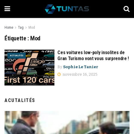
Home
Tag
Mod
Étiquette :
Mod
Ces voitures low-poly insolites de
ACTUALITÉS
Gran Turismo vont vous surprendre !
By
Sophie Le Tanier
novembre 16, 2025
ACUTALITÉS