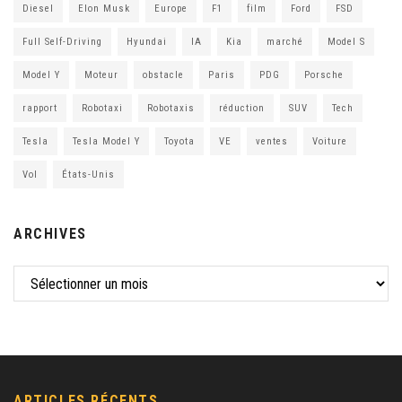
Diesel
Elon Musk
Europe
F1
film
Ford
FSD
Full Self-Driving
Hyundai
IA
Kia
marché
Model S
Model Y
Moteur
obstacle
Paris
PDG
Porsche
rapport
Robotaxi
Robotaxis
réduction
SUV
Tech
Tesla
Tesla Model Y
Toyota
VE
ventes
Voiture
Vol
États-Unis
ARCHIVES
ARTICLES RÉCENTS