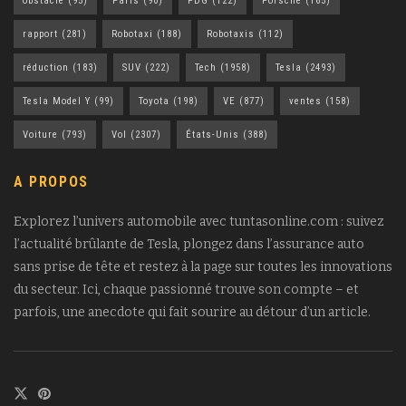
obstacle
(95)
Paris
(90)
PDG
(122)
Porsche
(165)
rapport
(281)
Robotaxi
(188)
Robotaxis
(112)
réduction
(183)
SUV
(222)
Tech
(1958)
Tesla
(2493)
Tesla Model Y
(99)
Toyota
(198)
VE
(877)
ventes
(158)
Voiture
(793)
Vol
(2307)
États-Unis
(388)
A PROPOS
Explorez l’univers automobile avec tuntasonline.com : suivez
l’actualité brûlante de Tesla, plongez dans l’assurance auto
sans prise de tête et restez à la page sur toutes les innovations
du secteur. Ici, chaque passionné trouve son compte – et
parfois, une anecdote qui fait sourire au détour d’un article.