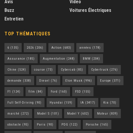
Avis
Video
Buzz
Voitures Électriques
Entretien
TOP THÉMATIQUES
6
(135)
2026
(206)
Action
(683)
années
(178)
Assurance
(185)
Augmentation
(248)
BMW
(204)
Chine
(524)
course
(73)
Cybercab
(85)
Cybertruck
(276)
demande
(338)
Diesel
(76)
Elon Musk
(996)
Europe
(371)
F1
(124)
film
(84)
Ford
(160)
FSD
(155)
Full Self-Driving
(90)
Hyundai
(159)
IA
(3417)
Kia
(70)
marché
(272)
Model S
(101)
Model Y
(602)
Moteur
(839)
obstacle
(95)
Paris
(90)
PDG
(122)
Porsche
(165)