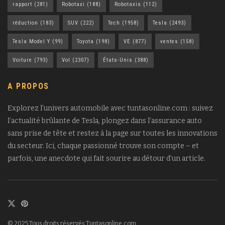
rapport
(281)
Robotaxi
(188)
Robotaxis
(112)
réduction
(183)
SUV
(222)
Tech
(1958)
Tesla
(2493)
Tesla Model Y
(99)
Toyota
(198)
VE
(877)
ventes
(158)
Voiture
(793)
Vol
(2307)
États-Unis
(388)
A PROPOS
Explorez l’univers automobile avec tuntasonline.com : suivez
l’actualité brûlante de Tesla, plongez dans l’assurance auto
sans prise de tête et restez à la page sur toutes les innovations
du secteur. Ici, chaque passionné trouve son compte – et
parfois, une anecdote qui fait sourire au détour d’un article.
© 2025 Tous droits réservés Tuntasonline.com