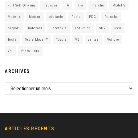
Full Self-Driving
Hyundai
IA
Kia
marché
Model S
Model Y
Moteur
obstacle
Paris
PDG
Porsche
rapport
Robotaxi
Robotaxis
réduction
SUV
Tech
Tesla
Tesla Model Y
Toyota
VE
ventes
Voiture
Vol
États-Unis
ARCHIVES
ARTICLES RÉCENTS