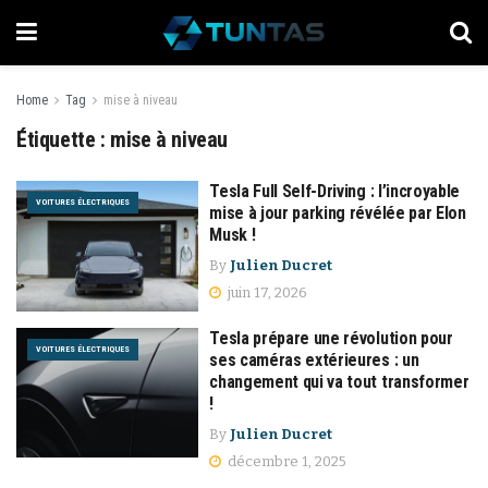
Home
Tag
mise à niveau
Étiquette :
mise à niveau
Tesla Full Self-Driving : l’incroyable
VOITURES ÉLECTRIQUES
mise à jour parking révélée par Elon
Musk !
By
Julien Ducret
juin 17, 2026
Tesla prépare une révolution pour
VOITURES ÉLECTRIQUES
ses caméras extérieures : un
changement qui va tout transformer
!
By
Julien Ducret
décembre 1, 2025