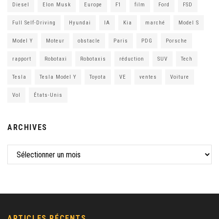
Diesel
Elon Musk
Europe
F1
film
Ford
FSD
Full Self-Driving
Hyundai
IA
Kia
marché
Model S
Model Y
Moteur
obstacle
Paris
PDG
Porsche
rapport
Robotaxi
Robotaxis
réduction
SUV
Tech
Tesla
Tesla Model Y
Toyota
VE
ventes
Voiture
Vol
États-Unis
ARCHIVES
ARTICLES RÉCENTS