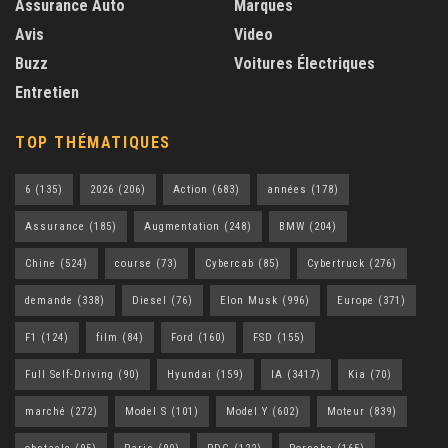
Assurance Auto
Marques
Avis
Video
Buzz
Voitures Électriques
Entretien
TOP THÉMATIQUES
6
(135)
2026
(206)
Action
(683)
années
(178)
Assurance
(185)
Augmentation
(248)
BMW
(204)
Chine
(524)
course
(73)
Cybercab
(85)
Cybertruck
(276)
demande
(338)
Diesel
(76)
Elon Musk
(996)
Europe
(371)
F1
(124)
film
(84)
Ford
(160)
FSD
(155)
Full Self-Driving
(90)
Hyundai
(159)
IA
(3417)
Kia
(70)
marché
(272)
Model S
(101)
Model Y
(602)
Moteur
(839)