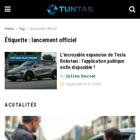
Home
Tag
lancement officiel
Étiquette :
lancement officiel
L’incroyable expansion de Tesla
VOITURES ÉLECTRIQUES
Robotaxi : l’application publique
enfin disponible !
By
Julien Ducret
septembre 4, 2025
ACUTALITÉS