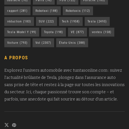
obstacle
(95)
Paris
(90)
PDG
(122)
Porsche
(165)
rapport
(281)
Robotaxi
(188)
Robotaxis
(112)
réduction
(183)
SUV
(222)
Tech
(1958)
Tesla
(2493)
Tesla Model Y
(99)
Toyota
(198)
VE
(877)
ventes
(158)
Voiture
(793)
Vol
(2307)
États-Unis
(388)
A PROPOS
Explorez l’univers automobile avec tuntasonline.com : suivez
l’actualité brûlante de Tesla, plongez dans l’assurance auto
sans prise de tête et restez à la page sur toutes les innovations
du secteur. Ici, chaque passionné trouve son compte – et
parfois, une anecdote qui fait sourire au détour d’un article.