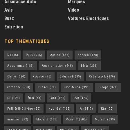
Assurance Auto
Marques
Avis
Video
Buzz
Voitures Électriques
Entretien
TOP THÉMATIQUES
6
(135)
2026
(206)
Action
(683)
années
(178)
Assurance
(185)
Augmentation
(248)
BMW
(204)
Chine
(524)
course
(73)
Cybercab
(85)
Cybertruck
(276)
demande
(338)
Diesel
(76)
Elon Musk
(996)
Europe
(371)
F1
(124)
film
(84)
Ford
(160)
FSD
(155)
Full Self-Driving
(90)
Hyundai
(159)
IA
(3417)
Kia
(70)
marché
(272)
Model S
(101)
Model Y
(602)
Moteur
(839)