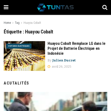
Home
Tag
Huayou Cobalt
Étiquette :
Huayou Cobalt
Huayou Cobalt Remplace LG dans le
VOITURES ÉLECTRIQUES
Projet de Batterie Électrique en
Indonésie
By
Julien Ducret
avril 26, 2025
ACUTALITÉS