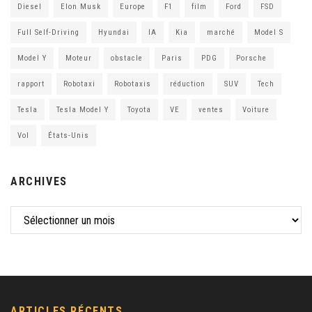
Diesel
Elon Musk
Europe
F1
film
Ford
FSD
Full Self-Driving
Hyundai
IA
Kia
marché
Model S
Model Y
Moteur
obstacle
Paris
PDG
Porsche
rapport
Robotaxi
Robotaxis
réduction
SUV
Tech
Tesla
Tesla Model Y
Toyota
VE
ventes
Voiture
Vol
États-Unis
ARCHIVES
ARTICLES RÉCENTS