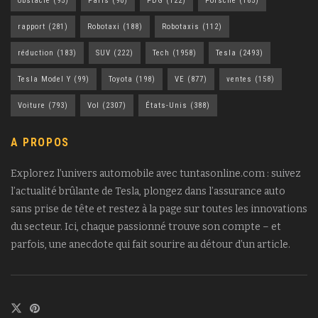
obstacle
(95)
Paris
(90)
PDG
(122)
Porsche
(165)
rapport
(281)
Robotaxi
(188)
Robotaxis
(112)
réduction
(183)
SUV
(222)
Tech
(1958)
Tesla
(2493)
Tesla Model Y
(99)
Toyota
(198)
VE
(877)
ventes
(158)
Voiture
(793)
Vol
(2307)
États-Unis
(388)
A PROPOS
Explorez l’univers automobile avec tuntasonline.com : suivez
l’actualité brûlante de Tesla, plongez dans l’assurance auto
sans prise de tête et restez à la page sur toutes les innovations
du secteur. Ici, chaque passionné trouve son compte – et
parfois, une anecdote qui fait sourire au détour d’un article.