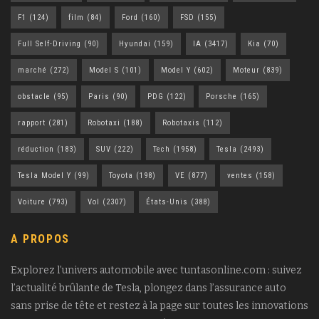
F1
(124)
film
(84)
Ford
(160)
FSD
(155)
Full Self-Driving
(90)
Hyundai
(159)
IA
(3417)
Kia
(70)
marché
(272)
Model S
(101)
Model Y
(602)
Moteur
(839)
obstacle
(95)
Paris
(90)
PDG
(122)
Porsche
(165)
rapport
(281)
Robotaxi
(188)
Robotaxis
(112)
réduction
(183)
SUV
(222)
Tech
(1958)
Tesla
(2493)
Tesla Model Y
(99)
Toyota
(198)
VE
(877)
ventes
(158)
Voiture
(793)
Vol
(2307)
États-Unis
(388)
A PROPOS
Explorez l’univers automobile avec tuntasonline.com : suivez
l’actualité brûlante de Tesla, plongez dans l’assurance auto
sans prise de tête et restez à la page sur toutes les innovations