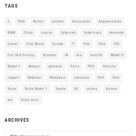
TAGS
6
2026
Action
années
Assurance
Augmentation
BMW
Chine
course
Cybercab
Cybertruck
demande
Diesel
Elon Musk
Europe
F1
film
Ford
FSD
Full Self-Driving
Hyundai
IA
Kia
marché
Model S
Model Y
Moteur
obstacle
Paris
PDG
Porsche
rapport
Robotaxi
Robotaxis
réduction
SUV
Tech
Tesla
Tesla Model Y
Toyota
VE
ventes
Voiture
Vol
États-Unis
ARCHIVES