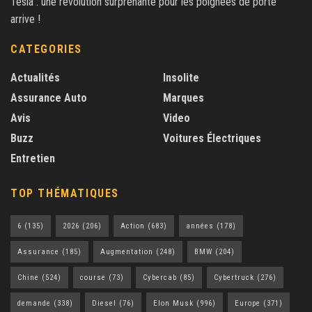
Tesla : une révolution surprenante pour les poignées de porte
arrive !
CATEGORIES
Actualités
Insolite
Assurance Auto
Marques
Avis
Video
Buzz
Voitures Électriques
Entretien
TOP THÉMATIQUES
6
(135)
2026
(206)
Action
(683)
années
(178)
Assurance
(185)
Augmentation
(248)
BMW
(204)
Chine
(524)
course
(73)
Cybercab
(85)
Cybertruck
(276)
demande
(338)
Diesel
(76)
Elon Musk
(996)
Europe
(371)