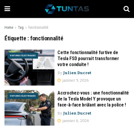
Home
Tag
fonctionnalité
Étiquette :
fonctionnalité
Cette fonctionnalité furtive de
VOITURES ÉLECTRIQUES
Tesla FSD pourrait transformer
votre conduite !
By
Julien Ducret
janvier 9, 2026
Accrochez-vous : une fonctionnalité
VOITURES ÉLECTRIQUES
de la Tesla Model Y provoque un
face-à-face brûlant avec la police !
By
Julien Ducret
janvier 6, 2026