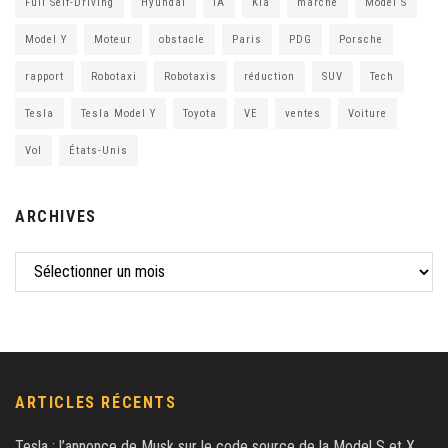
Full Self-Driving
Hyundai
IA
Kia
marché
Model S
Model Y
Moteur
obstacle
Paris
PDG
Porsche
rapport
Robotaxi
Robotaxis
réduction
SUV
Tech
Tesla
Tesla Model Y
Toyota
VE
ventes
Voiture
Vol
États-Unis
ARCHIVES
ARTICLES RÉCENTS
Tesla : l’annonce de Musk sur le code source de la Model S et X