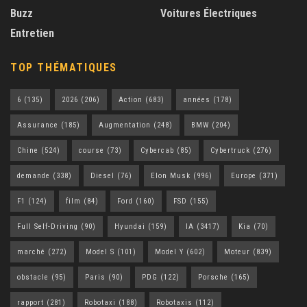
Buzz
Voitures Électriques
Entretien
TOP THÉMATIQUES
6
(135)
2026
(206)
Action
(683)
années
(178)
Assurance
(185)
Augmentation
(248)
BMW
(204)
Chine
(524)
course
(73)
Cybercab
(85)
Cybertruck
(276)
demande
(338)
Diesel
(76)
Elon Musk
(996)
Europe
(371)
F1
(124)
film
(84)
Ford
(160)
FSD
(155)
Full Self-Driving
(90)
Hyundai
(159)
IA
(3417)
Kia
(70)
marché
(272)
Model S
(101)
Model Y
(602)
Moteur
(839)
obstacle
(95)
Paris
(90)
PDG
(122)
Porsche
(165)
rapport
(281)
Robotaxi
(188)
Robotaxis
(112)