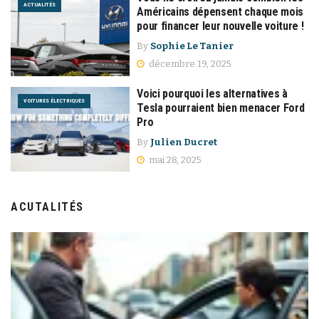
ACTUALITÉS
Américains dépensent chaque mois
pour financer leur nouvelle voiture !
By
Sophie Le Tanier
décembre 19, 2025
Voici pourquoi les alternatives à
VOITURES ÉLECTRIQUES
Tesla pourraient bien menacer Ford
Pro
By
Julien Ducret
mai 28, 2025
ACUTALITÉS