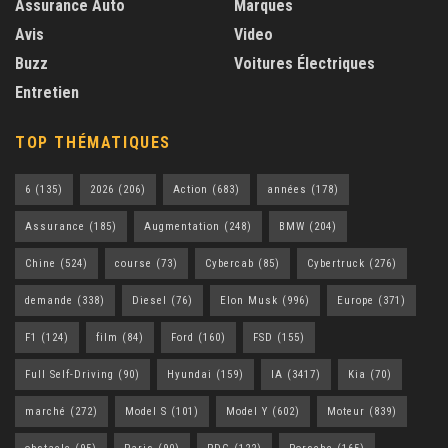
Assurance Auto
Marques
Avis
Video
Buzz
Voitures Électriques
Entretien
TOP THÉMATIQUES
6
(135)
2026
(206)
Action
(683)
années
(178)
Assurance
(185)
Augmentation
(248)
BMW
(204)
Chine
(524)
course
(73)
Cybercab
(85)
Cybertruck
(276)
demande
(338)
Diesel
(76)
Elon Musk
(996)
Europe
(371)
F1
(124)
film
(84)
Ford
(160)
FSD
(155)
Full Self-Driving
(90)
Hyundai
(159)
IA
(3417)
Kia
(70)
marché
(272)
Model S
(101)
Model Y
(602)
Moteur
(839)