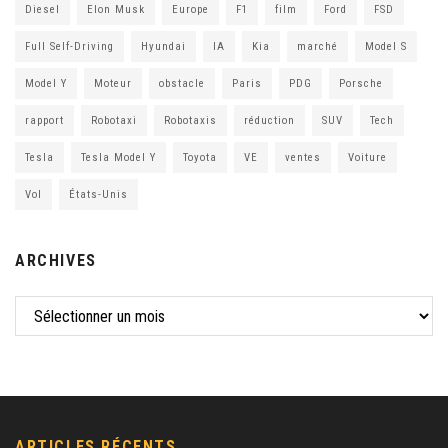
Diesel
Elon Musk
Europe
F1
film
Ford
FSD
Full Self-Driving
Hyundai
IA
Kia
marché
Model S
Model Y
Moteur
obstacle
Paris
PDG
Porsche
rapport
Robotaxi
Robotaxis
réduction
SUV
Tech
Tesla
Tesla Model Y
Toyota
VE
ventes
Voiture
Vol
États-Unis
ARCHIVES
ARTICLES RÉCENTS