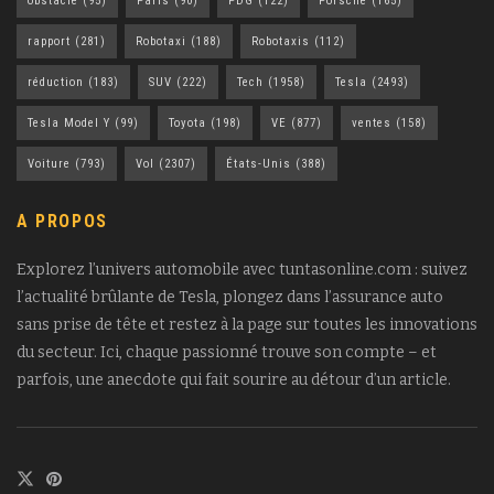
obstacle
(95)
Paris
(90)
PDG
(122)
Porsche
(165)
rapport
(281)
Robotaxi
(188)
Robotaxis
(112)
réduction
(183)
SUV
(222)
Tech
(1958)
Tesla
(2493)
Tesla Model Y
(99)
Toyota
(198)
VE
(877)
ventes
(158)
Voiture
(793)
Vol
(2307)
États-Unis
(388)
A PROPOS
Explorez l’univers automobile avec tuntasonline.com : suivez
l’actualité brûlante de Tesla, plongez dans l’assurance auto
sans prise de tête et restez à la page sur toutes les innovations
du secteur. Ici, chaque passionné trouve son compte – et
parfois, une anecdote qui fait sourire au détour d’un article.