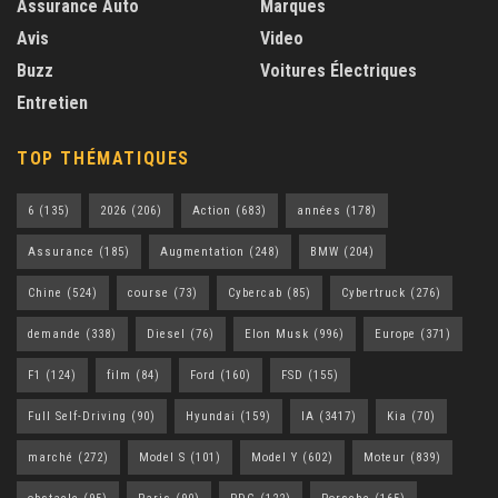
Assurance Auto
Marques
Avis
Video
Buzz
Voitures Électriques
Entretien
TOP THÉMATIQUES
6
(135)
2026
(206)
Action
(683)
années
(178)
Assurance
(185)
Augmentation
(248)
BMW
(204)
Chine
(524)
course
(73)
Cybercab
(85)
Cybertruck
(276)
demande
(338)
Diesel
(76)
Elon Musk
(996)
Europe
(371)
F1
(124)
film
(84)
Ford
(160)
FSD
(155)
Full Self-Driving
(90)
Hyundai
(159)
IA
(3417)
Kia
(70)
marché
(272)
Model S
(101)
Model Y
(602)
Moteur
(839)