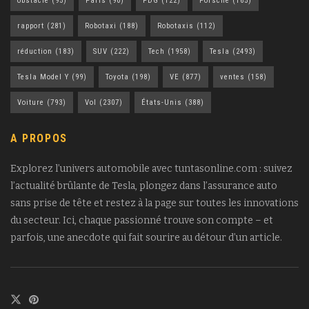
obstacle
(95)
Paris
(90)
PDG
(122)
Porsche
(165)
rapport
(281)
Robotaxi
(188)
Robotaxis
(112)
réduction
(183)
SUV
(222)
Tech
(1958)
Tesla
(2493)
Tesla Model Y
(99)
Toyota
(198)
VE
(877)
ventes
(158)
Voiture
(793)
Vol
(2307)
États-Unis
(388)
A PROPOS
Explorez l’univers automobile avec tuntasonline.com : suivez
l’actualité brûlante de Tesla, plongez dans l’assurance auto
sans prise de tête et restez à la page sur toutes les innovations
du secteur. Ici, chaque passionné trouve son compte – et
parfois, une anecdote qui fait sourire au détour d’un article.