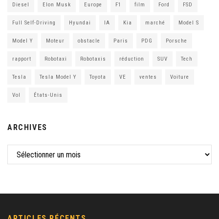
Diesel
Elon Musk
Europe
F1
film
Ford
FSD
Full Self-Driving
Hyundai
IA
Kia
marché
Model S
Model Y
Moteur
obstacle
Paris
PDG
Porsche
rapport
Robotaxi
Robotaxis
réduction
SUV
Tech
Tesla
Tesla Model Y
Toyota
VE
ventes
Voiture
Vol
États-Unis
ARCHIVES
ARTICLES RÉCENTS