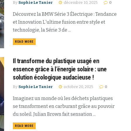
By
Sophie Le Tanier
décembre 10, 2025
0
Découvrez la BMW Série 3 Électrique : Tendance
et Innovation L'ultime fusion entre style et
technologie, la Série 3 de ...
READ MORE
Il transforme du plastique usagé en
essence grâce à l’énergie solaire : une
solution écologique audacieuse !
By
Sophie Le Tanier
octobre 20, 2025
0
Imaginez un monde où les déchets plastiques
se transforment en carburant grâce au pouvoir
du soleil. Julian Brown fait sensation ...
READ MORE