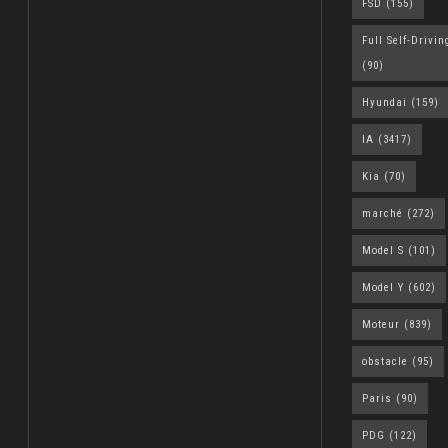
FSD
(155)
Full Self-Drivin
(90)
Hyundai
(159)
IA
(3417)
Kia
(70)
marché
(272)
Model S
(101)
Model Y
(602)
Moteur
(839)
obstacle
(95)
Paris
(90)
PDG
(122)