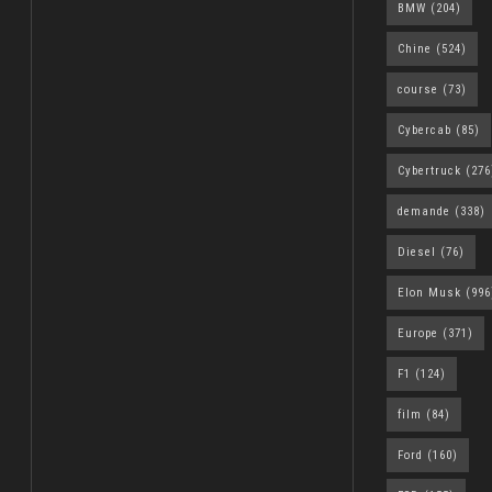
BMW
(204)
Chine
(524)
course
(73)
Cybercab
(85)
Cybertruck
(276
demande
(338)
Diesel
(76)
Elon Musk
(996
Europe
(371)
F1
(124)
film
(84)
Ford
(160)