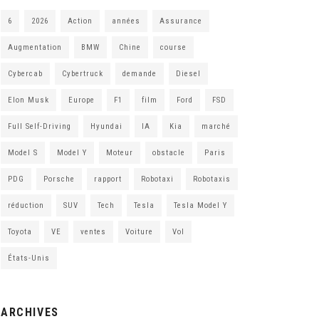
6
2026
Action
années
Assurance
Augmentation
BMW
Chine
course
Cybercab
Cybertruck
demande
Diesel
Elon Musk
Europe
F1
film
Ford
FSD
Full Self-Driving
Hyundai
IA
Kia
marché
Model S
Model Y
Moteur
obstacle
Paris
PDG
Porsche
rapport
Robotaxi
Robotaxis
réduction
SUV
Tech
Tesla
Tesla Model Y
Toyota
VE
ventes
Voiture
Vol
États-Unis
ARCHIVES