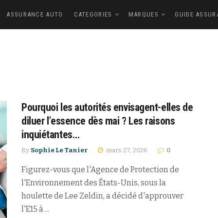
ASSURANCE AUTO
CATEGORIES
MARQUES
GUIDE ASSUR
Pourquoi les autorités envisagent-elles de
diluer l’essence dès mai ? Les raisons
inquiétantes…
By
Sophie Le Tanier
mars 27, 2026
0
Figurez-vous que l'Agence de Protection de
l'Environnement des États-Unis, sous la
houlette de Lee Zeldin, a décidé d'approuver
l'E15 à ...