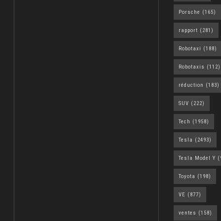
Porsche
(165)
rapport
(281)
Robotaxi
(188)
Robotaxis
(112)
réduction
(183)
SUV
(222)
Tech
(1958)
Tesla
(2493)
Tesla Model Y
(
Toyota
(198)
VE
(877)
ventes
(158)