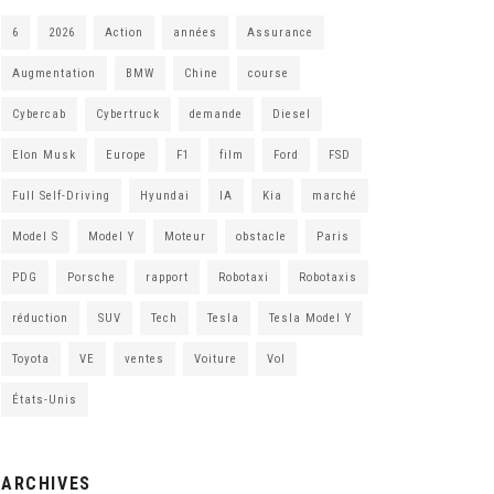
6
2026
Action
années
Assurance
Augmentation
BMW
Chine
course
Cybercab
Cybertruck
demande
Diesel
Elon Musk
Europe
F1
film
Ford
FSD
Full Self-Driving
Hyundai
IA
Kia
marché
Model S
Model Y
Moteur
obstacle
Paris
PDG
Porsche
rapport
Robotaxi
Robotaxis
réduction
SUV
Tech
Tesla
Tesla Model Y
Toyota
VE
ventes
Voiture
Vol
États-Unis
ARCHIVES