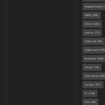
Augmentation
(
BMW
(204)
Chine
(524)
course
(73)
Cybercab
(85)
Cybertruck
(276
demande
(338)
Diesel
(76)
Elon Musk
(996
Europe
(371)
F1
(124)
film
(84)