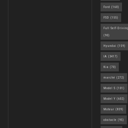
Ford
(160)
FSD
(155)
Full Self-Drivin
(90)
Hyundai
(159)
IA
(3417)
Kia
(70)
marché
(272)
Model S
(101)
Model Y
(602)
Moteur
(839)
obstacle
(95)