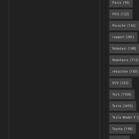
Paris
(90)
PDG
(122)
Porsche
(165)
rapport
(281)
Robotaxi
(188)
Robotaxis
(112)
réduction
(183)
SUV
(222)
Tech
(1958)
Tesla
(2493)
Tesla Model Y
(
Toyota
(198)