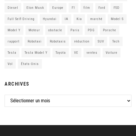
Diesel
Elon Musk
Europe
F1
film
Ford
FSD
Full Self-Driving
Hyundai
IA
Kia
marché
Model S
Model Y
Moteur
obstacle
Paris
PDG
Porsche
rapport
Robotaxi
Robotaxis
réduction
SUV
Tech
Tesla
Tesla Model Y
Toyota
VE
ventes
Voiture
Vol
États-Unis
ARCHIVES