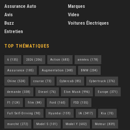
Assurance Auto
Marques
Avis
Video
Buzz
Voitures Électriques
Entretien
TOP THÉMATIQUES
6
(135)
2026
(206)
Action
(683)
années
(178)
Assurance
(185)
Augmentation
(248)
BMW
(204)
Chine
(524)
course
(73)
Cybercab
(85)
Cybertruck
(276)
demande
(338)
Diesel
(76)
Elon Musk
(996)
Europe
(371)
F1
(124)
film
(84)
Ford
(160)
FSD
(155)
Full Self-Driving
(90)
Hyundai
(159)
IA
(3417)
Kia
(70)
marché
(272)
Model S
(101)
Model Y
(602)
Moteur
(839)