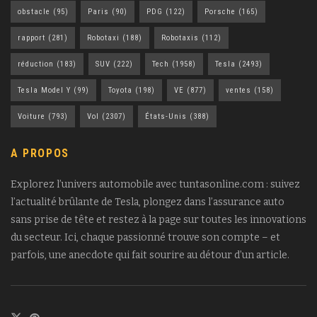
obstacle
(95)
Paris
(90)
PDG
(122)
Porsche
(165)
rapport
(281)
Robotaxi
(188)
Robotaxis
(112)
réduction
(183)
SUV
(222)
Tech
(1958)
Tesla
(2493)
Tesla Model Y
(99)
Toyota
(198)
VE
(877)
ventes
(158)
Voiture
(793)
Vol
(2307)
États-Unis
(388)
A PROPOS
Explorez l’univers automobile avec tuntasonline.com : suivez
l’actualité brûlante de Tesla, plongez dans l’assurance auto
sans prise de tête et restez à la page sur toutes les innovations
du secteur. Ici, chaque passionné trouve son compte – et
parfois, une anecdote qui fait sourire au détour d’un article.