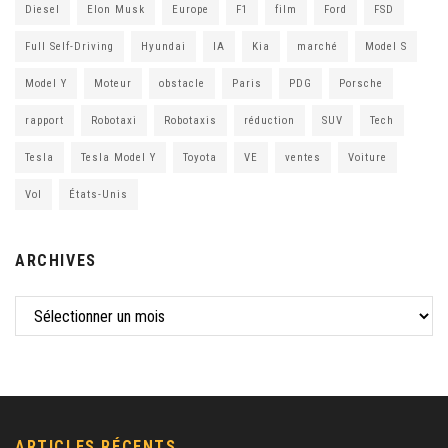
Diesel
Elon Musk
Europe
F1
film
Ford
FSD
Full Self-Driving
Hyundai
IA
Kia
marché
Model S
Model Y
Moteur
obstacle
Paris
PDG
Porsche
rapport
Robotaxi
Robotaxis
réduction
SUV
Tech
Tesla
Tesla Model Y
Toyota
VE
ventes
Voiture
Vol
États-Unis
ARCHIVES
ARTICLES RÉCENTS