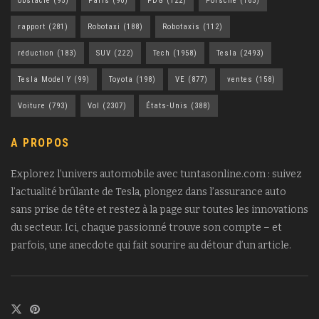
obstacle
(95)
Paris
(90)
PDG
(122)
Porsche
(165)
rapport
(281)
Robotaxi
(188)
Robotaxis
(112)
réduction
(183)
SUV
(222)
Tech
(1958)
Tesla
(2493)
Tesla Model Y
(99)
Toyota
(198)
VE
(877)
ventes
(158)
Voiture
(793)
Vol
(2307)
États-Unis
(388)
A PROPOS
Explorez l’univers automobile avec tuntasonline.com : suivez
l’actualité brûlante de Tesla, plongez dans l’assurance auto
sans prise de tête et restez à la page sur toutes les innovations
du secteur. Ici, chaque passionné trouve son compte – et
parfois, une anecdote qui fait sourire au détour d’un article.