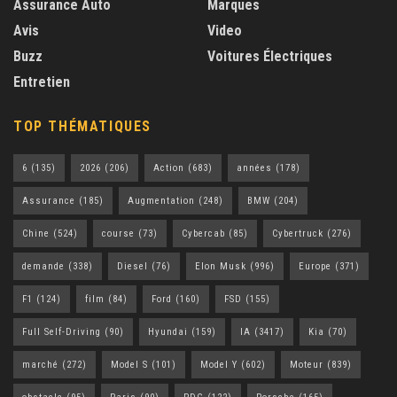
Assurance Auto
Marques
Avis
Video
Buzz
Voitures Électriques
Entretien
TOP THÉMATIQUES
6
(135)
2026
(206)
Action
(683)
années
(178)
Assurance
(185)
Augmentation
(248)
BMW
(204)
Chine
(524)
course
(73)
Cybercab
(85)
Cybertruck
(276)
demande
(338)
Diesel
(76)
Elon Musk
(996)
Europe
(371)
F1
(124)
film
(84)
Ford
(160)
FSD
(155)
Full Self-Driving
(90)
Hyundai
(159)
IA
(3417)
Kia
(70)
marché
(272)
Model S
(101)
Model Y
(602)
Moteur
(839)