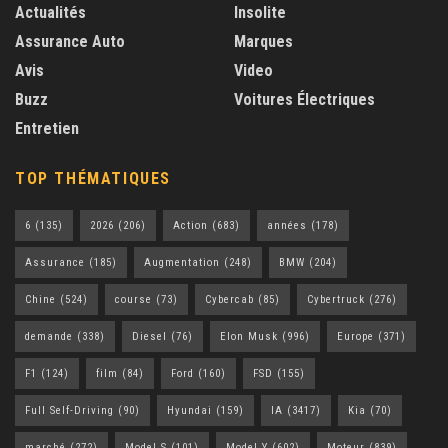
Actualités
Insolite
Assurance Auto
Marques
Avis
Video
Buzz
Voitures Électriques
Entretien
TOP THÉMATIQUES
6
(135)
2026
(206)
Action
(683)
années
(178)
Assurance
(185)
Augmentation
(248)
BMW
(204)
Chine
(524)
course
(73)
Cybercab
(85)
Cybertruck
(276)
demande
(338)
Diesel
(76)
Elon Musk
(996)
Europe
(371)
F1
(124)
film
(84)
Ford
(160)
FSD
(155)
Full Self-Driving
(90)
Hyundai
(159)
IA
(3417)
Kia
(70)
marché
(272)
Model S
(101)
Model Y
(602)
Moteur
(839)