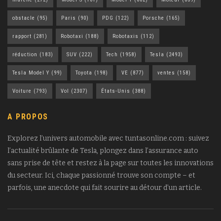
obstacle
(95)
Paris
(90)
PDG
(122)
Porsche
(165)
rapport
(281)
Robotaxi
(188)
Robotaxis
(112)
réduction
(183)
SUV
(222)
Tech
(1958)
Tesla
(2493)
Tesla Model Y
(99)
Toyota
(198)
VE
(877)
ventes
(158)
Voiture
(793)
Vol
(2307)
États-Unis
(388)
A PROPOS
Explorez l’univers automobile avec tuntasonline.com : suivez
l’actualité brûlante de Tesla, plongez dans l’assurance auto
sans prise de tête et restez à la page sur toutes les innovations
du secteur. Ici, chaque passionné trouve son compte – et
parfois, une anecdote qui fait sourire au détour d’un article.