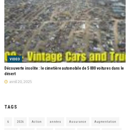
VIDEO
Découverte insolite : le cimetière automobile de 5 000 voitures dans le
désert
avril 20, 2025
TAGS
6
2026
Action
années
Assurance
Augmentation