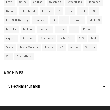
BMW
Chine
course
Cybercab
Cybertruck
demande
Diesel
Elon Musk
Europe
F1
film
Ford
FSD
Full Self-Driving
Hyundai
IA
Kia
marché
Model S
Model Y
Moteur
obstacle
Paris
PDG
Porsche
rapport
Robotaxi
Robotaxis
réduction
SUV
Tech
Tesla
Tesla Model Y
Toyota
VE
ventes
Voiture
Vol
États-Unis
ARCHIVES