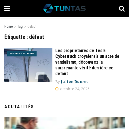
Home
Tag
défaut
Étiquette :
défaut
Les propriétaires de Tesla
VOITURES ÉLECTRIQUES
Cybertruck croyaient à un acte de
vandalisme, découvrez la
surprenante vérité derrière ce
défaut
By
Julien Ducret
octobre 24, 2025
ACUTALITÉS