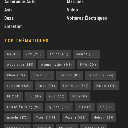
Assurance Auto
Marques
Avis
Video
Buzz
Voitures Électriques
Entretien
TOP THÉMATIQUES
6
(135)
2026
(206)
Action
(683)
années
(178)
Assurance
(185)
Augmentation
(248)
BMW
(204)
Chine
(524)
course
(73)
Cybercab
(85)
Cybertruck
(276)
demande
(338)
Diesel
(76)
Elon Musk
(996)
Europe
(371)
F1
(124)
film
(84)
Ford
(160)
FSD
(155)
Full Self-Driving
(90)
Hyundai
(159)
IA
(3417)
Kia
(70)
marché
(272)
Model S
(101)
Model Y
(602)
Moteur
(839)