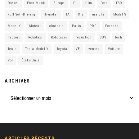
Diesel
Elon Musk
Europe
F1
film
Ford
FSD
Full Self-Driving
Hyundai
IA
Kia
marché
Model S
Model Y
Moteur
obstacle
Paris
PDG
Porsche
rapport
Robotaxi
Robotaxis
réduction
SUV
Tech
Tesla
Tesla Model Y
Toyota
VE
ventes
Voiture
Vol
États-Unis
ARCHIVES
ARTICLES RÉCENTS