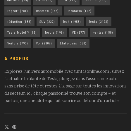
obstacle
(95)
Paris
(90)
PDG
(122)
Porsche
(165)
rapport
(281)
Robotaxi
(188)
Robotaxis
(112)
réduction
(183)
SUV
(222)
Tech
(1958)
Tesla
(2493)
Tesla Model Y
(99)
Toyota
(198)
VE
(877)
ventes
(158)
Voiture
(793)
Vol
(2307)
États-Unis
(388)
A PROPOS
Explorez l’univers automobile avec tuntasonline.com : suivez
l’actualité brûlante de Tesla, plongez dans l’assurance auto
sans prise de tête et restez à la page sur toutes les innovations
du secteur. Ici, chaque passionné trouve son compte – et
parfois, une anecdote qui fait sourire au détour d’un article.