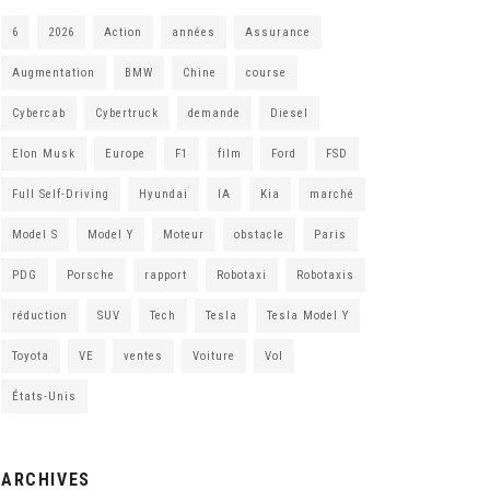
6
2026
Action
années
Assurance
Augmentation
BMW
Chine
course
Cybercab
Cybertruck
demande
Diesel
Elon Musk
Europe
F1
film
Ford
FSD
Full Self-Driving
Hyundai
IA
Kia
marché
Model S
Model Y
Moteur
obstacle
Paris
PDG
Porsche
rapport
Robotaxi
Robotaxis
réduction
SUV
Tech
Tesla
Tesla Model Y
Toyota
VE
ventes
Voiture
Vol
États-Unis
ARCHIVES