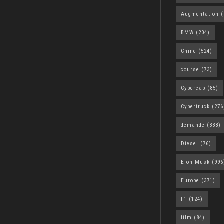
Augmentation
(
BMW
(204)
Chine
(524)
course
(73)
Cybercab
(85)
Cybertruck
(276
demande
(338)
Diesel
(76)
Elon Musk
(996
Europe
(371)
F1
(124)
film
(84)