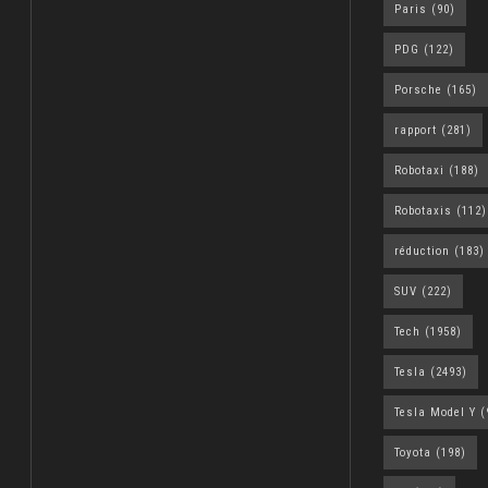
Paris
(90)
PDG
(122)
Porsche
(165)
rapport
(281)
Robotaxi
(188)
Robotaxis
(112)
réduction
(183)
SUV
(222)
Tech
(1958)
Tesla
(2493)
Tesla Model Y
(
Toyota
(198)