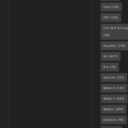
Ford
(160)
FSD
(155)
Full Self-Drivin
(90)
Hyundai
(159)
IA
(3417)
Kia
(70)
marché
(272)
Model S
(101)
Model Y
(602)
Moteur
(839)
obstacle
(95)