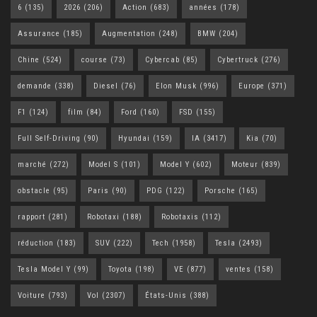
6
(135)
2026
(206)
Action
(683)
années
(178)
Assurance
(185)
Augmentation
(248)
BMW
(204)
Chine
(524)
course
(73)
Cybercab
(85)
Cybertruck
(276)
demande
(338)
Diesel
(76)
Elon Musk
(996)
Europe
(371)
F1
(124)
film
(84)
Ford
(160)
FSD
(155)
Full Self-Driving
(90)
Hyundai
(159)
IA
(3417)
Kia
(70)
marché
(272)
Model S
(101)
Model Y
(602)
Moteur
(839)
obstacle
(95)
Paris
(90)
PDG
(122)
Porsche
(165)
rapport
(281)
Robotaxi
(188)
Robotaxis
(112)
réduction
(183)
SUV
(222)
Tech
(1958)
Tesla
(2493)
Tesla Model Y
(99)
Toyota
(198)
VE
(877)
ventes
(158)
Voiture
(793)
Vol
(2307)
États-Unis
(388)