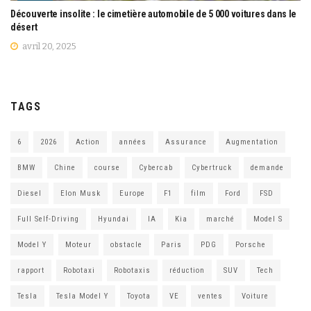
Découverte insolite : le cimetière automobile de 5 000 voitures dans le
désert
avril 20, 2025
TAGS
6
2026
Action
années
Assurance
Augmentation
BMW
Chine
course
Cybercab
Cybertruck
demande
Diesel
Elon Musk
Europe
F1
film
Ford
FSD
Full Self-Driving
Hyundai
IA
Kia
marché
Model S
Model Y
Moteur
obstacle
Paris
PDG
Porsche
rapport
Robotaxi
Robotaxis
réduction
SUV
Tech
Tesla
Tesla Model Y
Toyota
VE
ventes
Voiture