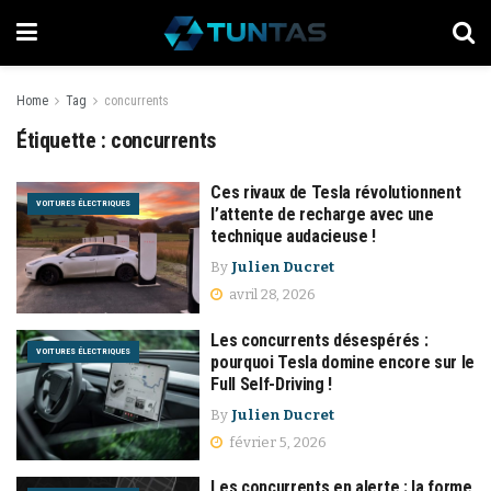
Home
Tag
concurrents
Étiquette :
concurrents
Ces rivaux de Tesla révolutionnent
VOITURES ÉLECTRIQUES
l’attente de recharge avec une
technique audacieuse !
By
Julien Ducret
avril 28, 2026
Les concurrents désespérés :
VOITURES ÉLECTRIQUES
pourquoi Tesla domine encore sur le
Full Self-Driving !
By
Julien Ducret
février 5, 2026
Les concurrents en alerte : la forme