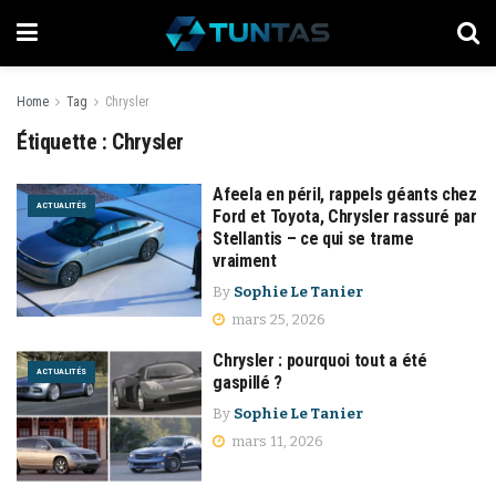
Home
Tag
Chrysler
Étiquette :
Chrysler
Afeela en péril, rappels géants chez
ACTUALITÉS
Ford et Toyota, Chrysler rassuré par
Stellantis – ce qui se trame
vraiment
By
Sophie Le Tanier
mars 25, 2026
Chrysler : pourquoi tout a été
ACTUALITÉS
gaspillé ?
By
Sophie Le Tanier
mars 11, 2026