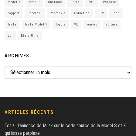
Model Y
Moteur
obstacle
Paris
PDG
Porsche
rapport
Robotaxi
Robotaxis
réduction
SUV
Tech
Tesla
Tesla Model Y
Toyota
VE
ventes
Voiture
Vol
États-Unis
ARCHIVES
ARTICLES RÉCENTS
Tesla : l’annonce de Musk sur le code source de la Model S et X
qui laisse perplexe