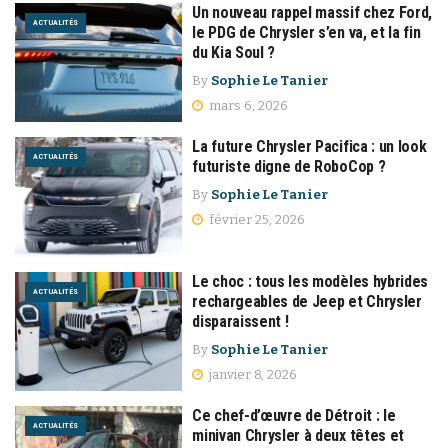
Un nouveau rappel massif chez Ford,
ACTUALITÉS
le PDG de Chrysler s’en va, et la fin
du Kia Soul ?
By
Sophie Le Tanier
mars 6, 2026
La future Chrysler Pacifica : un look
ACTUALITÉS
futuriste digne de RoboCop ?
By
Sophie Le Tanier
février 25, 2026
Le choc : tous les modèles hybrides
ACTUALITÉS
rechargeables de Jeep et Chrysler
disparaissent !
By
Sophie Le Tanier
janvier 8, 2026
Ce chef-d’œuvre de Détroit : le
ACTUALITÉS
minivan Chrysler à deux têtes et