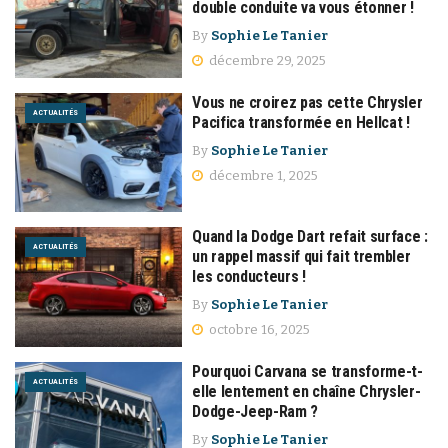
double conduite va vous étonner !
By
Sophie Le Tanier
décembre 29, 2025
Vous ne croirez pas cette Chrysler
ACTUALITÉS
Pacifica transformée en Hellcat !
By
Sophie Le Tanier
décembre 1, 2025
Quand la Dodge Dart refait surface :
ACTUALITÉS
un rappel massif qui fait trembler
les conducteurs !
By
Sophie Le Tanier
octobre 16, 2025
Pourquoi Carvana se transforme-t-
ACTUALITÉS
elle lentement en chaîne Chrysler-
Dodge-Jeep-Ram ?
By
Sophie Le Tanier