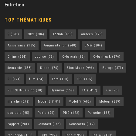
Entretien
TOP THÉMATIQUES
6
(135)
2026
(206)
Action
(683)
années
(178)
Assurance
(185)
Augmentation
(248)
BMW
(204)
Chine
(524)
course
(73)
Cybercab
(85)
Cybertruck
(276)
demande
(338)
Diesel
(76)
Elon Musk
(996)
Europe
(371)
F1
(124)
film
(84)
Ford
(160)
FSD
(155)
Full Self-Driving
(90)
Hyundai
(159)
IA
(3417)
Kia
(70)
marché
(272)
Model S
(101)
Model Y
(602)
Moteur
(839)
obstacle
(95)
Paris
(90)
PDG
(122)
Porsche
(165)
rapport
(281)
Robotaxi
(188)
Robotaxis
(112)
réduction
(183)
SUV
(222)
Tech
(1958)
Tesla
(2493)