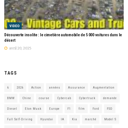
VIDEO
Découverte insolite : le cimetière automobile de 5 000 voitures dans le
désert
avril 20, 2025
TAGS
6
2026
Action
années
Assurance
Augmentation
BMW
Chine
course
Cybercab
Cybertruck
demande
Diesel
Elon Musk
Europe
F1
film
Ford
FSD
Full Self-Driving
Hyundai
IA
Kia
marché
Model S