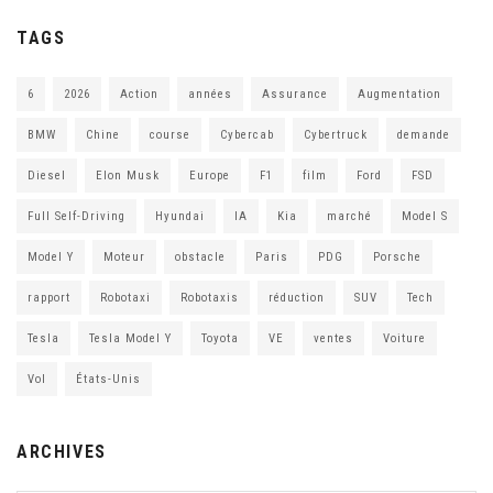
TAGS
6
2026
Action
années
Assurance
Augmentation
BMW
Chine
course
Cybercab
Cybertruck
demande
Diesel
Elon Musk
Europe
F1
film
Ford
FSD
Full Self-Driving
Hyundai
IA
Kia
marché
Model S
Model Y
Moteur
obstacle
Paris
PDG
Porsche
rapport
Robotaxi
Robotaxis
réduction
SUV
Tech
Tesla
Tesla Model Y
Toyota
VE
ventes
Voiture
Vol
États-Unis
ARCHIVES