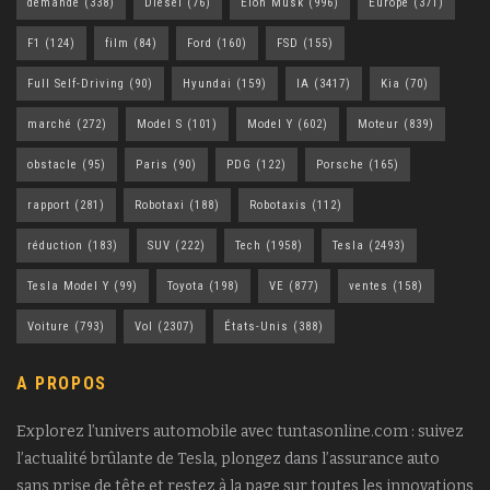
demande
(338)
Diesel
(76)
Elon Musk
(996)
Europe
(371)
F1
(124)
film
(84)
Ford
(160)
FSD
(155)
Full Self-Driving
(90)
Hyundai
(159)
IA
(3417)
Kia
(70)
marché
(272)
Model S
(101)
Model Y
(602)
Moteur
(839)
obstacle
(95)
Paris
(90)
PDG
(122)
Porsche
(165)
rapport
(281)
Robotaxi
(188)
Robotaxis
(112)
réduction
(183)
SUV
(222)
Tech
(1958)
Tesla
(2493)
Tesla Model Y
(99)
Toyota
(198)
VE
(877)
ventes
(158)
Voiture
(793)
Vol
(2307)
États-Unis
(388)
A PROPOS
Explorez l’univers automobile avec tuntasonline.com : suivez
l’actualité brûlante de Tesla, plongez dans l’assurance auto
sans prise de tête et restez à la page sur toutes les innovations