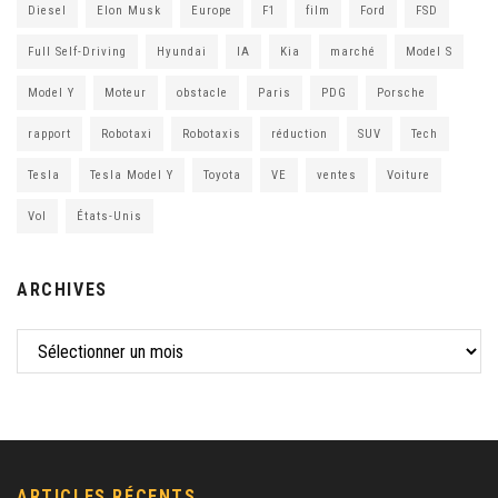
Diesel
Elon Musk
Europe
F1
film
Ford
FSD
Full Self-Driving
Hyundai
IA
Kia
marché
Model S
Model Y
Moteur
obstacle
Paris
PDG
Porsche
rapport
Robotaxi
Robotaxis
réduction
SUV
Tech
Tesla
Tesla Model Y
Toyota
VE
ventes
Voiture
Vol
États-Unis
ARCHIVES
ARTICLES RÉCENTS