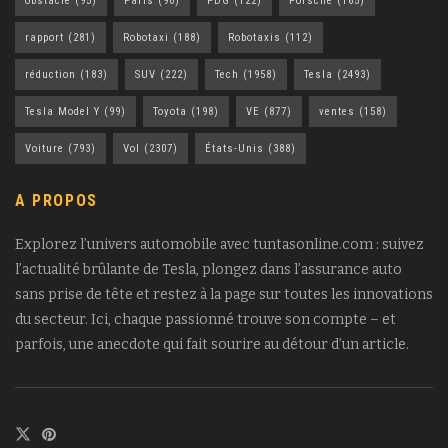
obstacle
(95)
Paris
(90)
PDG
(122)
Porsche
(165)
rapport
(281)
Robotaxi
(188)
Robotaxis
(112)
réduction
(183)
SUV
(222)
Tech
(1958)
Tesla
(2493)
Tesla Model Y
(99)
Toyota
(198)
VE
(877)
ventes
(158)
Voiture
(793)
Vol
(2307)
États-Unis
(388)
A PROPOS
Explorez l’univers automobile avec tuntasonline.com : suivez
l’actualité brûlante de Tesla, plongez dans l’assurance auto
sans prise de tête et restez à la page sur toutes les innovations
du secteur. Ici, chaque passionné trouve son compte – et
parfois, une anecdote qui fait sourire au détour d’un article.