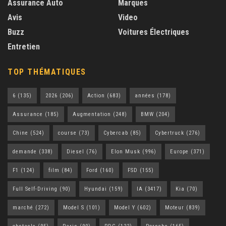
Assurance Auto
Marques
Avis
Video
Buzz
Voitures Électriques
Entretien
TOP THÉMATIQUES
6
(135)
2026
(206)
Action
(683)
années
(178)
Assurance
(185)
Augmentation
(248)
BMW
(204)
Chine
(524)
course
(73)
Cybercab
(85)
Cybertruck
(276)
demande
(338)
Diesel
(76)
Elon Musk
(996)
Europe
(371)
F1
(124)
film
(84)
Ford
(160)
FSD
(155)
Full Self-Driving
(90)
Hyundai
(159)
IA
(3417)
Kia
(70)
marché
(272)
Model S
(101)
Model Y
(602)
Moteur
(839)