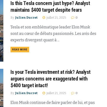
Is this Tesla concern just hype? Analyst
maintains $400 target despite fears
By
Julien Ducret
juillet 21, 2025
0
Tesla et son emblématique leader Elon Musk
sont au cœur de débats passionnés. Les avis des
experts divergent quant à ...
READ MORE
Is your Tesla investment at risk? Analyst
argues concerns are exaggerated with
$400 target intact!
By
Julien Ducret
juillet 21, 2025
0
Elon Musk continue de faire parler de lui, et pas