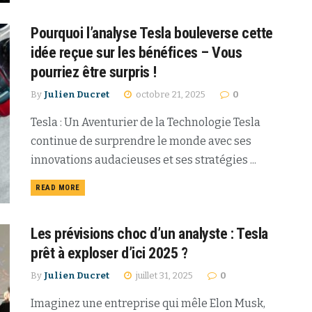
Pourquoi l’analyse Tesla bouleverse cette
idée reçue sur les bénéfices – Vous
pourriez être surpris !
By
Julien Ducret
octobre 21, 2025
0
Tesla : Un Aventurier de la Technologie Tesla
continue de surprendre le monde avec ses
innovations audacieuses et ses stratégies ...
READ MORE
Les prévisions choc d’un analyste : Tesla
prêt à exploser d’ici 2025 ?
By
Julien Ducret
juillet 31, 2025
0
Imaginez une entreprise qui mêle Elon Musk,