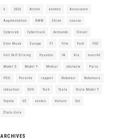
6
2026
Action
années
Assurance
Augmentation
BMW
Chine
course
Cybercab
Cybertruck
demande
Diesel
Elon Musk
Europe
F1
film
Ford
FSD
Full Self-Driving
Hyundai
IA
Kia
marché
Model S
Model Y
Moteur
obstacle
Paris
PDG
Porsche
rapport
Robotaxi
Robotaxis
réduction
SUV
Tech
Tesla
Tesla Model Y
Toyota
VE
ventes
Voiture
Vol
États-Unis
ARCHIVES