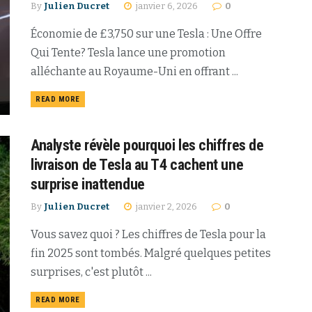
By
Julien Ducret
janvier 6, 2026
0
Économie de £3,750 sur une Tesla : Une Offre
Qui Tente? Tesla lance une promotion
alléchante au Royaume-Uni en offrant ...
READ MORE
Analyste révèle pourquoi les chiffres de
livraison de Tesla au T4 cachent une
surprise inattendue
By
Julien Ducret
janvier 2, 2026
0
Vous savez quoi ? Les chiffres de Tesla pour la
fin 2025 sont tombés. Malgré quelques petites
surprises, c'est plutôt ...
READ MORE