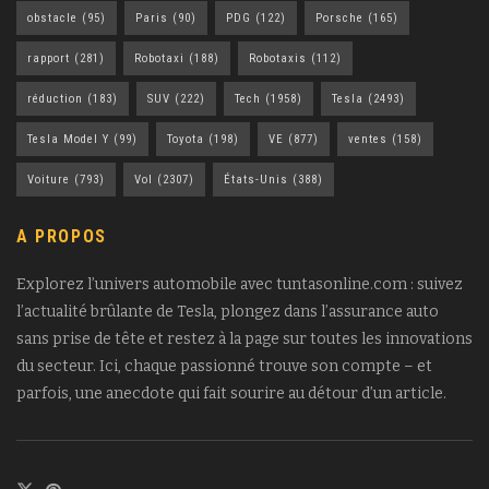
obstacle
(95)
Paris
(90)
PDG
(122)
Porsche
(165)
rapport
(281)
Robotaxi
(188)
Robotaxis
(112)
réduction
(183)
SUV
(222)
Tech
(1958)
Tesla
(2493)
Tesla Model Y
(99)
Toyota
(198)
VE
(877)
ventes
(158)
Voiture
(793)
Vol
(2307)
États-Unis
(388)
A PROPOS
Explorez l’univers automobile avec tuntasonline.com : suivez
l’actualité brûlante de Tesla, plongez dans l’assurance auto
sans prise de tête et restez à la page sur toutes les innovations
du secteur. Ici, chaque passionné trouve son compte – et
parfois, une anecdote qui fait sourire au détour d’un article.