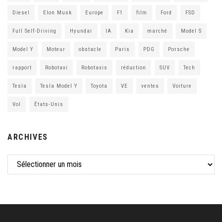
Diesel
Elon Musk
Europe
F1
film
Ford
FSD
Full Self-Driving
Hyundai
IA
Kia
marché
Model S
Model Y
Moteur
obstacle
Paris
PDG
Porsche
rapport
Robotaxi
Robotaxis
réduction
SUV
Tech
Tesla
Tesla Model Y
Toyota
VE
ventes
Voiture
Vol
États-Unis
ARCHIVES