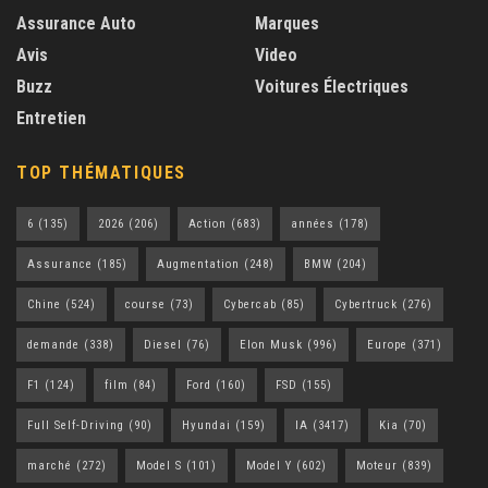
Assurance Auto
Marques
Avis
Video
Buzz
Voitures Électriques
Entretien
TOP THÉMATIQUES
6
(135)
2026
(206)
Action
(683)
années
(178)
Assurance
(185)
Augmentation
(248)
BMW
(204)
Chine
(524)
course
(73)
Cybercab
(85)
Cybertruck
(276)
demande
(338)
Diesel
(76)
Elon Musk
(996)
Europe
(371)
F1
(124)
film
(84)
Ford
(160)
FSD
(155)
Full Self-Driving
(90)
Hyundai
(159)
IA
(3417)
Kia
(70)
marché
(272)
Model S
(101)
Model Y
(602)
Moteur
(839)