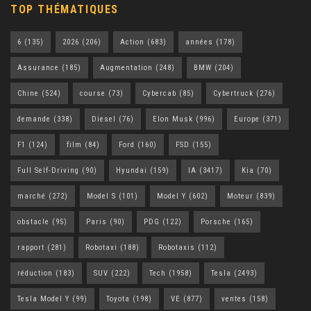
TOP THÉMATIQUES
6
(135)
2026
(206)
Action
(683)
années
(178)
Assurance
(185)
Augmentation
(248)
BMW
(204)
Chine
(524)
course
(73)
Cybercab
(85)
Cybertruck
(276)
demande
(338)
Diesel
(76)
Elon Musk
(996)
Europe
(371)
F1
(124)
film
(84)
Ford
(160)
FSD
(155)
Full Self-Driving
(90)
Hyundai
(159)
IA
(3417)
Kia
(70)
marché
(272)
Model S
(101)
Model Y
(602)
Moteur
(839)
obstacle
(95)
Paris
(90)
PDG
(122)
Porsche
(165)
rapport
(281)
Robotaxi
(188)
Robotaxis
(112)
réduction
(183)
SUV
(222)
Tech
(1958)
Tesla
(2493)
Tesla Model Y
(99)
Toyota
(198)
VE
(877)
ventes
(158)