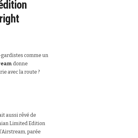
édition
right
t-gardistes comme un
ream
donne
ie avec la route ?
it aussi rêvé de
onian Limited Edition
’Airstream, parée