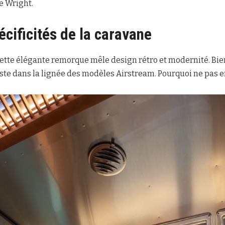
e Wright.
écificités de la caravane
ette élégante remorque mêle design rétro et modernité. Bien 
reste dans la lignée des modèles Airstream. Pourquoi ne pas e