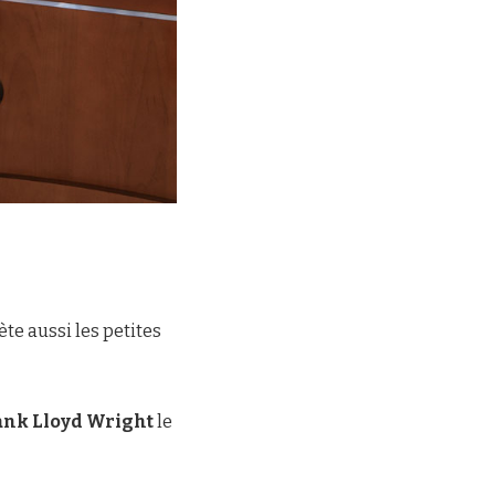
ète aussi les petites
ank Lloyd Wright
le