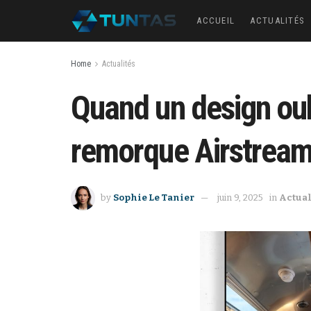
ACCUEIL
ACTUALITÉS
Home
Actualités
Quand un design oub
remorque Airstream 
by
Sophie Le Tanier
juin 9, 2025
in
Actual