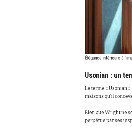
Élégance intérieure à l’i
Usonian : un te
Le terme « Usonian », 
maisons qu’il conceva
Bien que Wright ne so
perpétue par ses insp