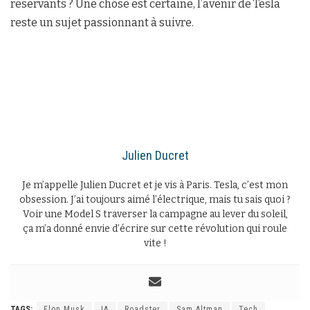
réservants ? Une chose est certaine, l’avenir de Tesla
reste un sujet passionnant à suivre.
Julien Ducret
Je m’appelle Julien Ducret et je vis à Paris. Tesla, c’est mon
obsession. J’ai toujours aimé l’électrique, mais tu sais quoi ?
Voir une Model S traverser la campagne au lever du soleil,
ça m’a donné envie d’écrire sur cette révolution qui roule
vite !
TAGS:
Elon Musk
IA
Roadster
Sam Altman
Tech