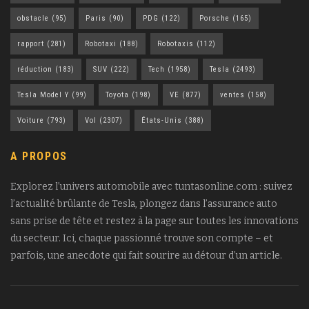
obstacle
(95)
Paris
(90)
PDG
(122)
Porsche
(165)
rapport
(281)
Robotaxi
(188)
Robotaxis
(112)
réduction
(183)
SUV
(222)
Tech
(1958)
Tesla
(2493)
Tesla Model Y
(99)
Toyota
(198)
VE
(877)
ventes
(158)
Voiture
(793)
Vol
(2307)
États-Unis
(388)
A PROPOS
Explorez l’univers automobile avec tuntasonline.com : suivez
l’actualité brûlante de Tesla, plongez dans l’assurance auto
sans prise de tête et restez à la page sur toutes les innovations
du secteur. Ici, chaque passionné trouve son compte – et
parfois, une anecdote qui fait sourire au détour d’un article.