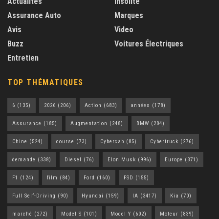
Actualités
Insolite
Assurance Auto
Marques
Avis
Video
Buzz
Voitures Électriques
Entretien
TOP THÉMATIQUES
6
(135)
2026
(206)
Action
(683)
années
(178)
Assurance
(185)
Augmentation
(248)
BMW
(204)
Chine
(524)
course
(73)
Cybercab
(85)
Cybertruck
(276)
demande
(338)
Diesel
(76)
Elon Musk
(996)
Europe
(371)
F1
(124)
film
(84)
Ford
(160)
FSD
(155)
Full Self-Driving
(90)
Hyundai
(159)
IA
(3417)
Kia
(70)
marché
(272)
Model S
(101)
Model Y
(602)
Moteur
(839)