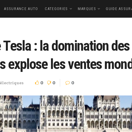
ASSURANCE AUTO
CATEGORIES
MARQUES
GUIDE ASSUR
esla : la domination des 
s explose les ventes mond
0
0
0
 électriques