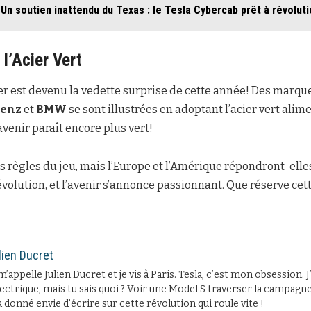
Un soutien inattendu du Texas : le Tesla Cybercab prêt à révoluti
l’Acier Vert
ier est devenu la vedette surprise de cette année! Des marq
Benz
et
BMW
se sont illustrées en adoptant l’acier vert ali
avenir paraît encore plus vert!
s règles du jeu, mais l’Europe et l’Amérique répondront-elles
évolution, et l’avenir s’annonce passionnant. Que réserve cet
lien Ducret
m’appelle Julien Ducret et je vis à Paris. Tesla, c’est mon obsession. 
lectrique, mais tu sais quoi ? Voir une Model S traverser la campagne 
 donné envie d’écrire sur cette révolution qui roule vite !