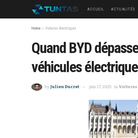
ACCUEIL
ACTUALITÉS
Home
Voitures électriques
Quand BYD dépasse T
véhicules électrique
by
Julien Ducret
juin 17, 2025
in
Voitures