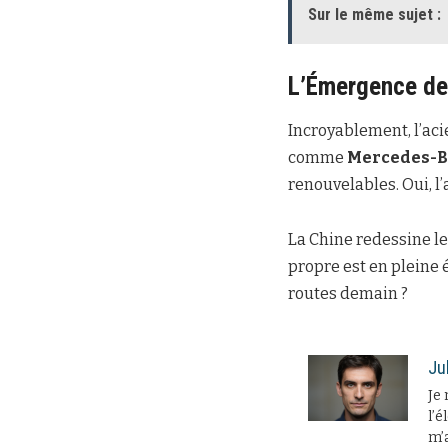
Sur le même sujet :
L’Émergence de 
Incroyablement, l’ac
comme
Mercedes-
renouvelables. Oui, l’
La Chine redessine le
propre est en pleine 
routes demain ?
Ju
Je 
l’é
m’a