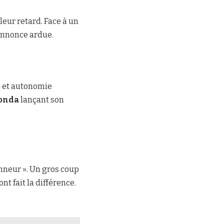
leur retard. Face à un
annonce ardue.
ue et autonomie
onda
lançant son
onneur ». Un gros coup
t fait la différence.