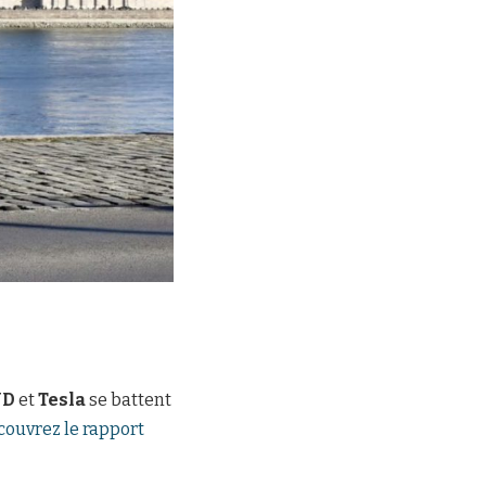
YD
et
Tesla
se battent
couvrez le rapport