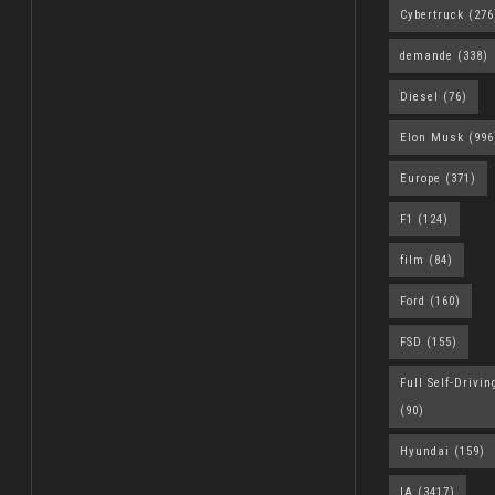
Cybertruck
(276
demande
(338)
Diesel
(76)
Elon Musk
(996
Europe
(371)
F1
(124)
film
(84)
Ford
(160)
FSD
(155)
Full Self-Drivin
(90)
Hyundai
(159)
IA
(3417)