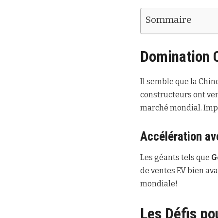
Sommaire
Domination C
Il semble que la Chin
constructeurs ont ven
marché mondial. Impr
Accélération a
Les géants tels que
G
de ventes EV bien ava
mondiale!
Les Défis po